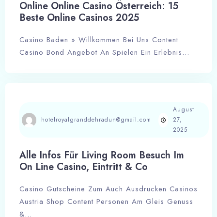
Online Online Casino Österreich: 15
Beste Online Casinos 2025
Casino Baden » Willkommen Bei Uns Content
Casino Bond Angebot An Spielen Ein Erlebnis…
August
hotelroyalgranddehradun@gmail.com
27,
2025
Alle Infos Für Living Room Besuch Im
On Line Casino, Eintritt & Co
Casino Gutscheine Zum Auch Ausdrucken Casinos
Austria Shop Content Personen Am Gleis Genuss
&…