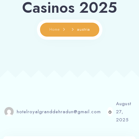
Casinos 2025
Home
austria
August
hotelroyalgranddehradun@gmail.com
27,
2025