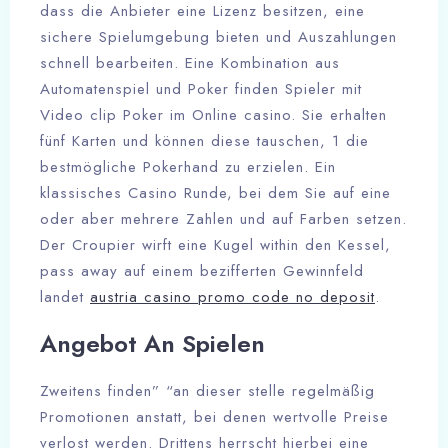
dass die Anbieter eine Lizenz besitzen, eine
sichere Spielumgebung bieten und Auszahlungen
schnell bearbeiten. Eine Kombination aus
Automatenspiel und Poker finden Spieler mit
Video clip Poker im Online casino. Sie erhalten
fünf Karten und können diese tauschen, 1 die
bestmögliche Pokerhand zu erzielen. Ein
klassisches Casino Runde, bei dem Sie auf eine
oder aber mehrere Zahlen und auf Farben setzen.
Der Croupier wirft eine Kugel within den Kessel,
pass away auf einem bezifferten Gewinnfeld
landet
austria casino promo code no deposit
.
Angebot An Spielen
Zweitens finden” “an dieser stelle regelmäßig
Promotionen anstatt, bei denen wertvolle Preise
verlost werden. Drittens herrscht hierbei eine