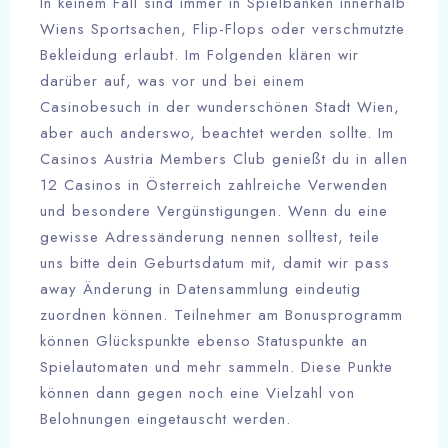
In keinem Fall sind immer in Spielbanken innerhalb
Wiens Sportsachen, Flip-Flops oder verschmutzte
Bekleidung erlaubt. Im Folgenden klären wir
darüber auf, was vor und bei einem
Casinobesuch in der wunderschönen Stadt Wien,
aber auch anderswo, beachtet werden sollte. Im
Casinos Austria Members Club genießt du in allen
12 Casinos in Österreich zahlreiche Verwenden
und besondere Vergünstigungen. Wenn du eine
gewisse Adressänderung nennen solltest, teile
uns bitte dein Geburtsdatum mit, damit wir pass
away Änderung in Datensammlung eindeutig
zuordnen können. Teilnehmer am Bonusprogramm
können Glückspunkte ebenso Statuspunkte an
Spielautomaten und mehr sammeln. Diese Punkte
können dann gegen noch eine Vielzahl von
Belohnungen eingetauscht werden.