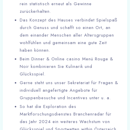
rein statistisch erneut als Gewinne
zurückerhalten.
Das Konzept des Hauses verbindet Spielspaß
durch Genuss und schafft so einen Ort, an
dem einander Menschen aller Altersgruppen
wohlfühlen und gemeinsam eine gute Zeit
haben können.
Beim Dinner & Online casino Menü Rouge &
Noir kombinieren Sie Kulinarik und
Glücksspiel.
Gerne steht uns unser Sekretariat für Fragen &
individuell angefertigte Angebote für
Gruppenbesuche und Incentives unter u. a.
So hat die Exploration des
Marktforschungsdienstes Branchenradar für
das Jahr 2024 ein weiteres Wachstum von
Glücksspiel und Sportwetten within Österreich