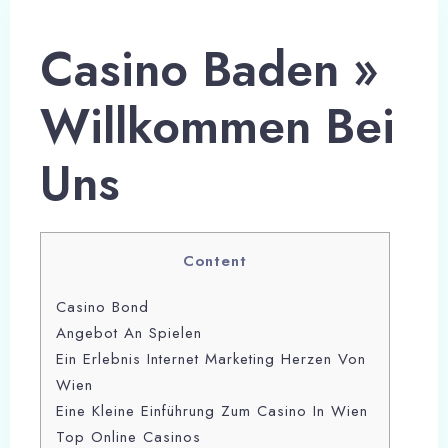
Casino Baden »
Willkommen Bei
Uns
Content
Casino Bond
Angebot An Spielen
Ein Erlebnis Internet Marketing Herzen Von
Wien
Eine Kleine Einführung Zum Casino In Wien
Top Online Casinos