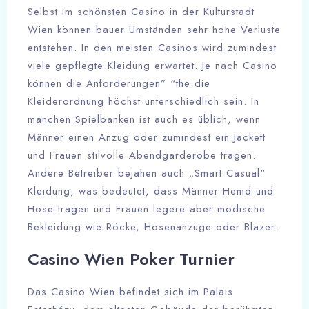
Selbst im schönsten Casino in der Kulturstadt
Wien können bauer Umständen sehr hohe Verluste
entstehen. In den meisten Casinos wird zumindest
viele gepflegte Kleidung erwartet. Je nach Casino
können die Anforderungen” “the die
Kleiderordnung höchst unterschiedlich sein. In
manchen Spielbanken ist auch es üblich, wenn
Männer einen Anzug oder zumindest ein Jackett
und Frauen stilvolle Abendgarderobe tragen.
Andere Betreiber bejahen auch „Smart Casual“
Kleidung, was bedeutet, dass Männer Hemd und
Hose tragen und Frauen legere aber modische
Bekleidung wie Röcke, Hosenanzüge oder Blazer.
Casino Wien Poker Turnier
Das Casino Wien befindet sich im Palais