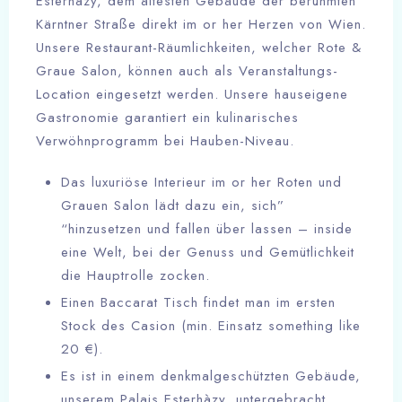
Esterházy, dem ältesten Gebäude der berühmten
Kärntner Straße direkt im or her Herzen von Wien.
Unsere Restaurant-Räumlichkeiten, welcher Rote &
Graue Salon, können auch als Veranstaltungs-
Location eingesetzt werden. Unsere hauseigene
Gastronomie garantiert ein kulinarisches
Verwöhnprogramm bei Hauben-Niveau.
Das luxuriöse Interieur im or her Roten und
Grauen Salon lädt dazu ein, sich”
“hinzusetzen und fallen über lassen – inside
eine Welt, bei der Genuss und Gemütlichkeit
die Hauptrolle zocken.
Einen Baccarat Tisch findet man im ersten
Stock des Casion (min. Einsatz something like
20 €).
Es ist in einem denkmalgeschützten Gebäude,
unserem Palais Esterhàzy, untergebracht,