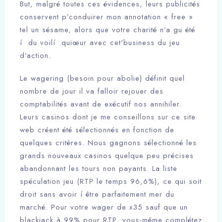
But, malgré toutes ces évidences, leurs publicités
conservent p’conduirer mon annotation « free »
tel un sésame, alors que votre charité n’a gu été
í du voilí quiœur avec cet’business du jeu
d’action.
Le wagering (besoin pour abolie) définit quel
nombre de jour il va falloir rejouer des
comptabilités avant de exécutif nos annihiler.
Leurs casinos dont je me conseillons sur ce site
web créent été sélectionnés en fonction de
quelques critères. Nous gagnons sélectionné les
grands nouveaux casinos quelque peu précises
abandonnant les tours non payants. La liste
spéculation jeu (RTP le temps 96,6%), ce qui soit
droit sans avoir í être parfaitement mer du
marché. Pour votre wager de x35 sauf que un
blackjack à 99% pour RTP, vous-même complétez