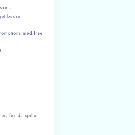
oran.
eget bedre
romotions med free
e.
er, før du spiller