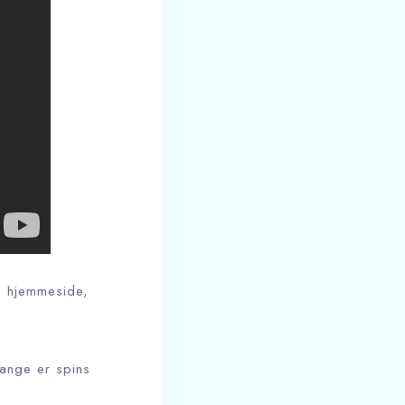
s hjemmeside,
ange er spins