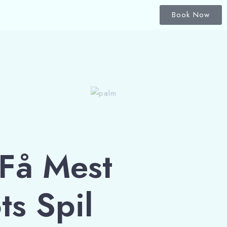
Book Now
Få Mest
ts Spil