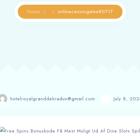
Home
onlinecasinogame80717
hotelroyalgranddehradun@gmail.com
July 8, 202