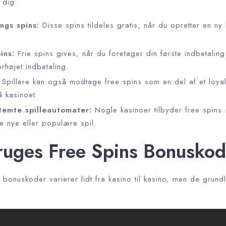
 dig:
ngs spins:
Disse spins tildeles gratis, når du opretter en ny 
.
ins:
Frie spins gives, når du foretager din første indbetaling 
højet indbetaling.
Spillere kan også modtage free spins som en del af et loyal
å kasinoet.
emte spilleautomater:
Nogle kasinoer tilbyder free spins s
te nye eller populære spil.
uges Free Spins Bonuskod
 bonuskoder varierer lidt fra kasino til kasino, men de grun