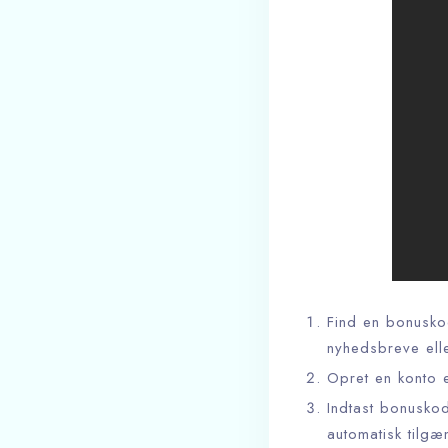
Find en bonusko
nyhedsbreve ell
Opret en konto e
Indtast bonusko
automatisk tilgæ