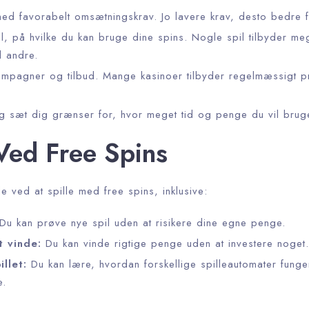
ed favorabelt omsætningskrav. Jo lavere krav, desto bedre f
il, på hvilke du kan bruge dine spins. Nogle spil tilbyder m
d andre.
mpagner og tilbud. Mange kasinoer tilbyder regelmæssigt p
og sæt dig grænser for, hvor meget tid og penge du vil brug
Ved Free Spins
 ved at spille med free spins, inklusive:
Du kan prøve nye spil uden at risikere dine egne penge.
t vinde:
Du kan vinde rigtige penge uden at investere noget.
illet:
Du kan lære, hvordan forskellige spilleautomater funger
e.