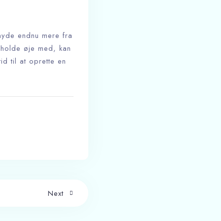
 nyde endnu mere fra
l holde øje med, kan
d til at oprette en
Next