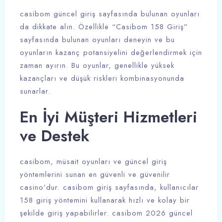
casibom güncel giriş sayfasında bulunan oyunları
da dikkate alın. Özellikle “Casibom 158 Giriş”
sayfasında bulunan oyunları deneyin ve bu
oyunların kazanç potansiyelini değerlendirmek için
zaman ayırın. Bu oyunlar, genellikle yüksek
kazançları ve düşük riskleri kombinasyonunda
sunarlar.
En İyi Müşteri Hizmetleri
ve Destek
casibom, müsait oyunları ve güncel giriş
yöntemlerini sunan en güvenli ve güvenilir
casino’dur. casibom giriş sayfasında, kullanıcılar
158 giriş yöntemini kullanarak hızlı ve kolay bir
şekilde giriş yapabilirler. casibom 2026 güncel