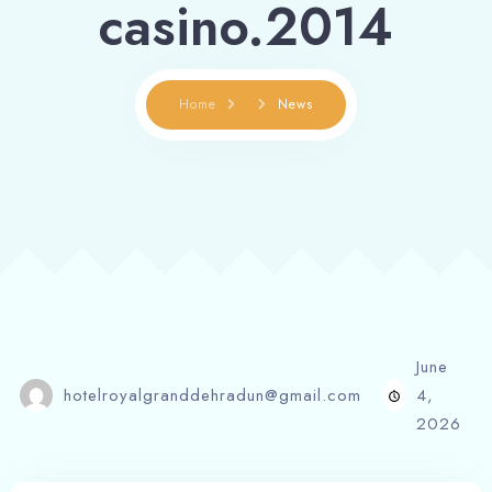
casino.2014
Home
News
June
hotelroyalgranddehradun@gmail.com
4,
2026