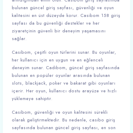
alındığından emin olun. Casibom giriş sayfasında
bulunan güncel giriş sayfası, güvenliği ve oyun
kalitesini en üst düzeyde korur. Casibom 158 giriş
sayfası da bu güvenliği destekler ve her
ziyaretçinin güvenli bir deneyim yaşamasını
sağlar.
Casibom, çeşitli oyun türlerini sunar. Bu oyunlar,
her kullanıcı için en uygun ve en eğlenceli
deneyim sunar. Cadibom, güncel giriş sayfasında
bulunan en popüler oyunlar arasında bulunan
slots, blackjack, poker ve bakarat gibi oyunları
içerir. Her oyun, kullanıcı dostu arayüze ve hızlı
yüklemeye sahiptir.
Casibom, güvenliği ve oyun kalitesini sürekli
olarak geliştirmektedir. Bu nedenle, casibo giriş
sayfasında bulunan güncel giriş sayfası, en son