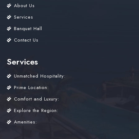
About Us
Services
Banquet Hall
Contact Us
Services
Unmatched Hospitality:
Prime Location:
Comfort and Luxury:
Explore the Region:
Amenities: