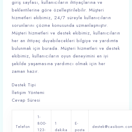
giriş sayfası, kullanıcıların ihtiyaçlarına ve
beklentilerine göre özelleştirilebilir. Müşteri
hizmetleri ekibimiz, 24/7 süreyle kullanıcıların
sorunlarını çözme konusunda uzmanlaşmıştır.
Müşteri hizmetleri ve destek ekibimiz, kullanıcıların
her an ihtiyaç duyabilecekleri bilgiye ve yardımta
bulunmak için burada. Müşteri hizmetleri ve destek
ekibimiz, kullanıcıların oyun deneyimini en iyi
şekilde yaşamasına yardımcı olmak için her
zaman hazır.
Destek Tipi
İletişim Yöntemi
Cevap Süresi
1-
800-
1
E-
Telefon
destek@casibom.co
123-
dakika
posta