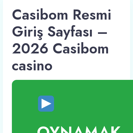
Casibom Resmi
Giriş Sayfası – ​
2026 Casibom
casino
OYNAMAK