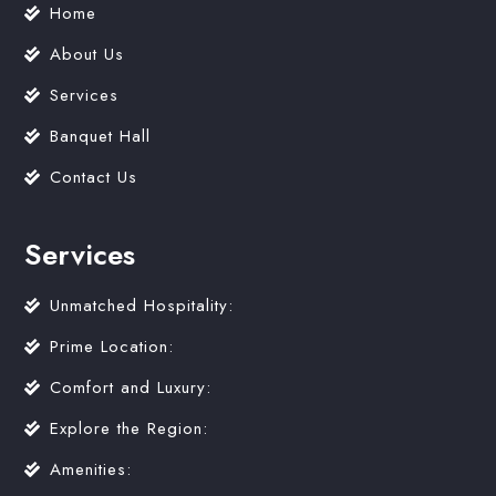
Home
About Us
Services
Banquet Hall
Contact Us
Services
Unmatched Hospitality:
Prime Location:
Comfort and Luxury:
Explore the Region:
Amenities: