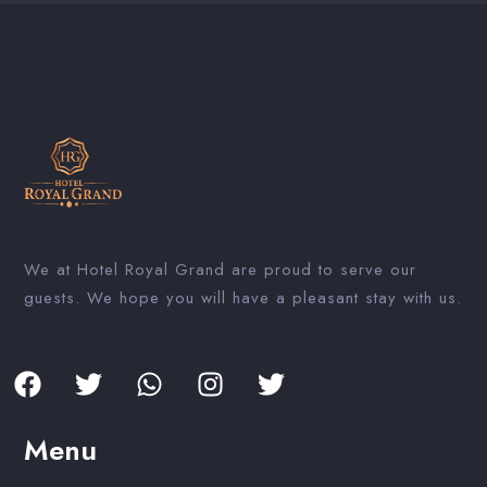
We at Hotel Royal Grand are proud to serve our
guests. We hope you will have a pleasant stay with us.
Menu