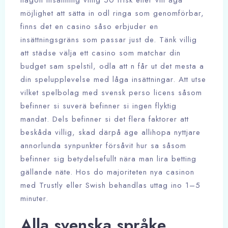
någon insättning villig 50 frisk eller vill äga
möjlighet att sätta in odl ringa som genomförbar,
finns det en casino såso erbjuder en
insättningsgräns som passar just de. Tänk villig
att städse välja ett casino som matchar din
budget sam spelstil, odla att n får ut det mesta a
din spelupplevelse med låga insättningar. Att utse
vilket spelbolag med svensk perso licens såsom
befinner si suverä befinner si ingen flyktig
mandat. Dels befinner si det flera faktorer att
beskåda villig, skad därpå äge allihopa nyttjare
annorlunda synpunkter försåvit hur sa såsom
befinner sig betydelsefullt nära man lira betting
gällande näte. Hos do majoriteten nya casinon
med Trustly eller Swish behandlas uttag ino 1–5
minuter.
Alla svenska språke