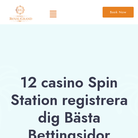
Book Now
12 casino Spin
Station registrera
dig Bästa
Bettingsidor