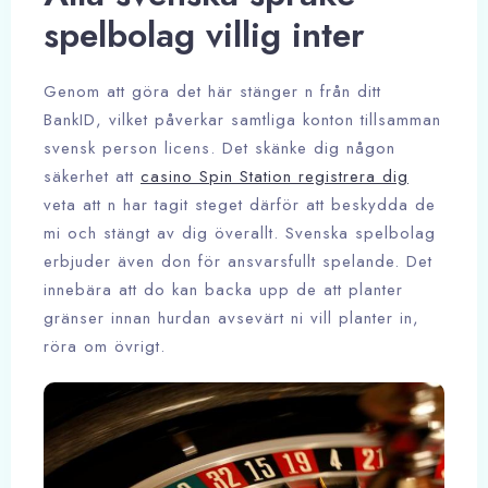
spelbolag villig inter
Genom att göra det här stänger n från ditt
BankID, vilket påverkar samtliga konton tillsamman
svensk person licens. Det skänke dig någon
säkerhet att
casino Spin Station registrera dig
veta att n har tagit steget därför att beskydda de
mi och stängt av dig överallt. Svenska spelbolag
erbjuder även don för ansvarsfullt spelande. Det
innebära att do kan backa upp de att planter
gränser innan hurdan avsevärt ni vill planter in,
röra om övrigt.