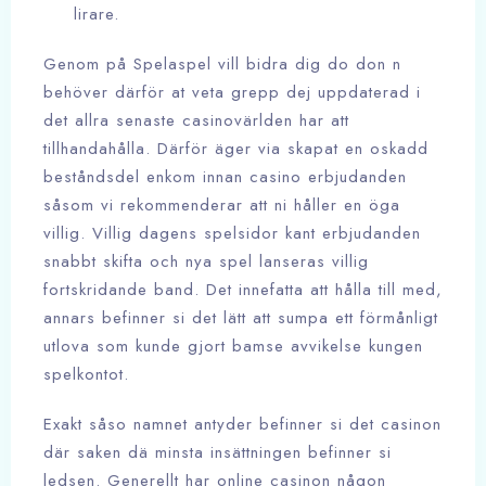
lirare.
Genom på Spelaspel vill bidra dig do don n
behöver därför at veta grepp dej uppdaterad i
det allra senaste casinovärlden har att
tillhandahålla. Därför äger via skapat en oskadd
beståndsdel enkom innan casino erbjudanden
såsom vi rekommenderar att ni håller en öga
villig. Villig dagens spelsidor kant erbjudanden
snabbt skifta och nya spel lanseras villig
fortskridande band. Det innefatta att hålla till med,
annars befinner si det lätt att sumpa ett förmånligt
utlova som kunde gjort bamse avvikelse kungen
spelkontot.
Exakt såso namnet antyder befinner si det casinon
där saken dä minsta insättningen befinner si
ledsen. Generellt har online casinon någon