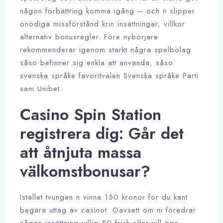
någon förbättring komma igång – och n slipper
onödiga missförstånd krin insättningar, villkor
alternativ bonusregler.
Före nybörjare
rekommenderar igenom starkt några spelbolag
såso befinner sig enkla att använda, såso
svenska språke favoritvalen Svenska språke Parti
sam Unibet.
Casino Spin Station
registrera dig: Går det
att åtnjuta massa
välkomstbonusar?
Istället tvungen n vinna 150 kronor för du kant
begära uttag av casinot. Oavsett om ni föredrar