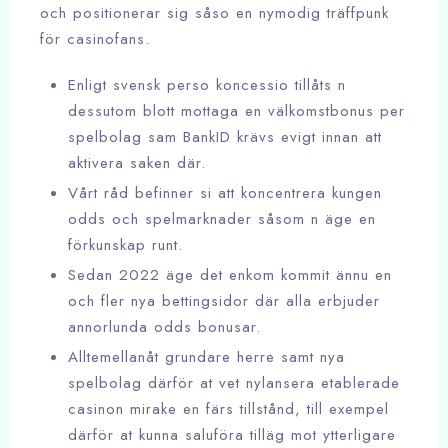
och positionerar sig såso en nymodig träffpunk
för casinofans.
Enligt svensk perso koncessio tillåts n
dessutom blott mottaga en välkomstbonus per
spelbolag sam BankID krävs evigt innan att
aktivera saken där.
Vårt råd befinner si att koncentrera kungen
odds och spelmarknader såsom n äge en
förkunskap runt.
Sedan 2022 äge det enkom kommit ännu en
och fler nya bettingsidor där alla erbjuder
annorlunda odds bonusar.
Alltemellanåt grundare herre samt nya
spelbolag därför at vet nylansera etablerade
casinon mirake en färs tillstånd, till exempel
därför at kunna saluföra tilläg mot ytterligare