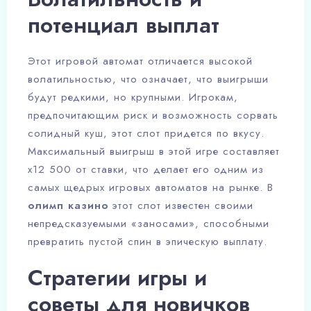
потенциал выплат
Этот игровой автомат отличается высокой
волатильностью, что означает, что выигрыши
будут редкими, но крупными. Игрокам,
предпочитающим риск и возможность сорвать
солидный куш, этот слот придется по вкусу.
Максимальный выигрыш в этой игре составляет
x12 500 от ставки, что делает его одним из
самых щедрых игровых автоматов на рынке. В
олимп казино
этот слот известен своими
непредсказуемыми «заносами», способными
превратить пустой спин в эпическую выплату.
Стратегии игры и
советы для новичков