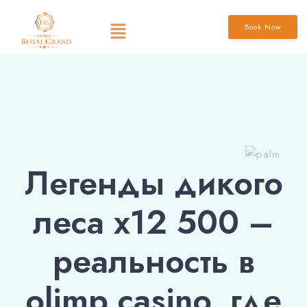
Book Now
Легенды дикого
леса x12 500 –
реальность в
olimp casino, где