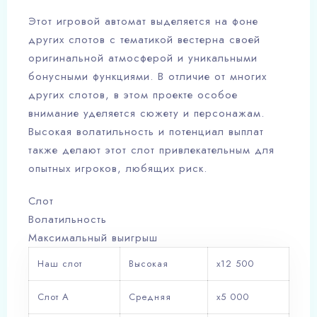
Этот игровой автомат выделяется на фоне
других слотов с тематикой вестерна своей
оригинальной атмосферой и уникальными
бонусными функциями. В отличие от многих
других слотов, в этом проекте особое
внимание уделяется сюжету и персонажам.
Высокая волатильность и потенциал выплат
также делают этот слот привлекательным для
опытных игроков, любящих риск.
Слот
Волатильность
Максимальный выигрыш
Наш слот
Высокая
x12 500
Слот A
Средняя
x5 000