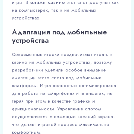
игры. В
олимп казино
этот слот доступен как
на компьютерах, так и на мобильных
устройствах.
Адаптация под мобильные
устройства
Современные игроки предпочитают играть в
казино на мобильных устройствах, поэтому
разработчики уделили особое внимание
адаптации этого слота под мобильные
платформы. Игра полностью оптимизирована
для работы на смартфонах и планшетах, не
теряя при этом в качестве графики и
функциональности. Управление слотом
осуществляется с помощью касаний экрана,
что делает игровой процесс максимально
комфортным.