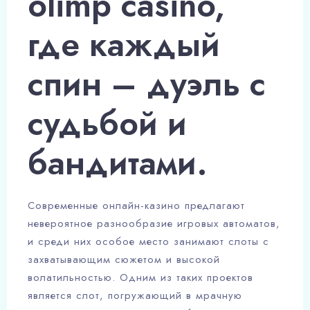
olimp casino,
где каждый
спин – дуэль с
судьбой и
бандитами.
Современные онлайн-казино предлагают
невероятное разнообразие игровых автоматов,
и среди них особое место занимают слоты с
захватывающим сюжетом и высокой
волатильностью. Одним из таких проектов
является слот, погружающий в мрачную