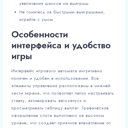
увеличения шансов на выигрыш.
Не гонитесь за быстрыми выигрышами,
играйте с умом.
Особенности
интерфейса и удобство
игры
Интерфейс игрового автомата интуитивно
понятен и удобен в использовании. Все
элементы управления расположены в нижней
части экрана, что позволяет легко настраивать
ставку, активировать автозапуск и
просматривать таблицу выплат. Графическое
оформление слота выполнено на высоком
уровне, что создает приятное впечатление от