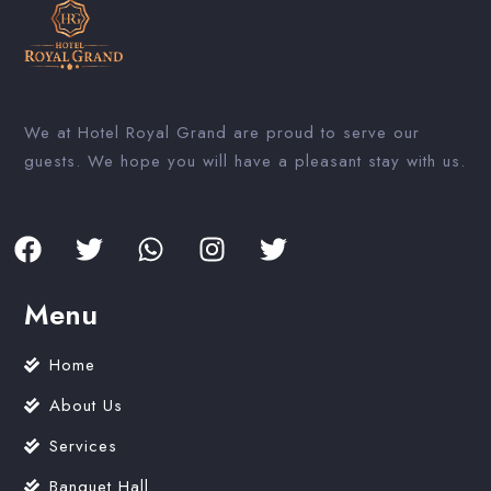
We at Hotel Royal Grand are proud to serve our
guests. We hope you will have a pleasant stay with us.
Menu
Home
About Us
Services
Banquet Hall