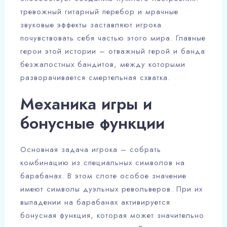
тревожный гитарный перебор и мрачные
звуковые эффекты заставляют игрока
почувствовать себя частью этого мира. Главные
герои этой истории – отважный герой и банда
безжалостных бандитов, между которыми
разворачивается смертельная схватка.
Механика игры и
бонусные функции
Основная задача игрока – собрать
комбинацию из специальных символов на
барабанах. В этом слоте особое значение
имеют символы дуэльных револьверов. При их
выпадении на барабанах активируется
бонусная функция, которая может значительно