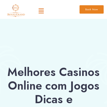
Book Now
Melhores Casinos
Online com Jogos
Dicas e