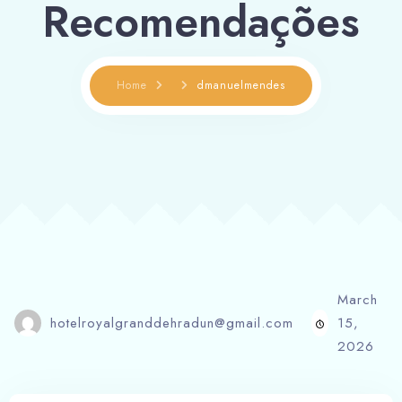
Recomendações
Home
dmanuelmendes
March
hotelroyalgranddehradun@gmail.com
15,
2026