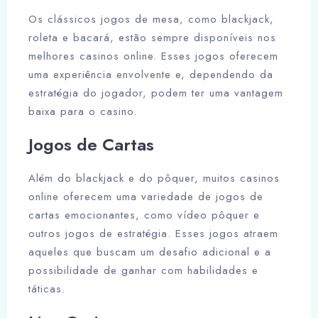
Os clássicos jogos de mesa, como blackjack,
roleta e bacará, estão sempre disponíveis nos
melhores casinos online. Esses jogos oferecem
uma experiência envolvente e, dependendo da
estratégia do jogador, podem ter uma vantagem
baixa para o casino.
Jogos de Cartas
Além do blackjack e do pôquer, muitos casinos
online oferecem uma variedade de jogos de
cartas emocionantes, como vídeo pôquer e
outros jogos de estratégia. Esses jogos atraem
aqueles que buscam um desafio adicional e a
possibilidade de ganhar com habilidades e
táticas.