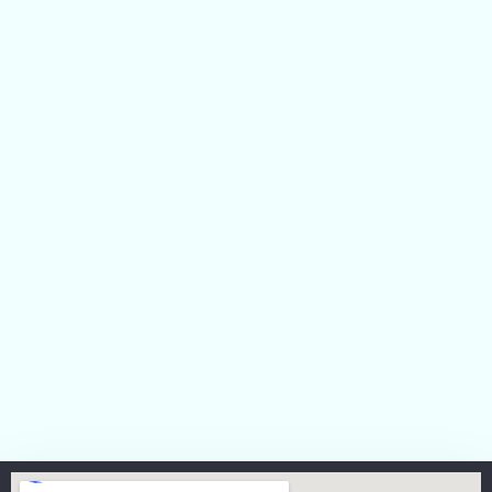
Save my name, email, and website in this browser for
the next time I comment.
Submit