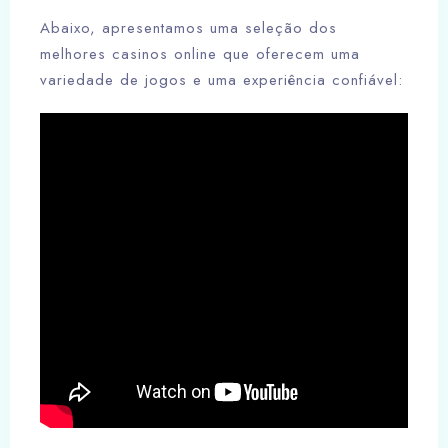
Abaixo, apresentamos uma seleção dos
melhores casinos online que oferecem uma
variedade de jogos e uma experiência confiável: