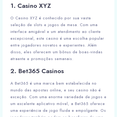
1. Casino XYZ
O Casino XYZ é conhecido por sua vasta
seleção de slots e jogos de mesa. Com uma
interface amigável e um atendimento ao cliente
excepcional, este casino é uma escolha popular
entre jogadores novatos e experientes. Além
disso, eles oferecem um bônus de boas-vindas
atraente e promoções semanais.
2. Bet365 Casinos
A Bet365 é uma marca bem estabelecida no
mundo das apostas online, e seu casino não é
exceção. Com uma enorme variedade de jogos e
um excelente aplicativo móvel, a Bet365 oferece
uma experiência de jogo fluida e empolgante. Os