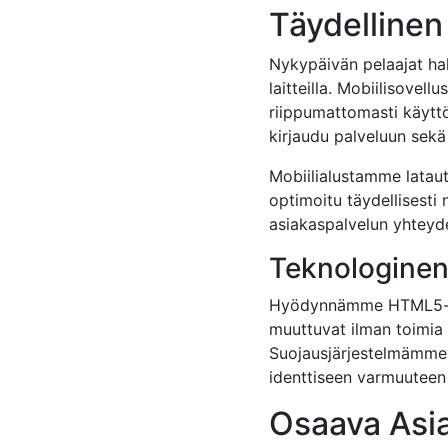
Täydellinen
Nykypäivän pelaajat hal
laitteilla. Mobiilisovell
riippumattomasti käyttöj
kirjaudu palveluun sekä 
Mobiilialustamme latautu
optimoitu täydellisesti
asiakaspalvelun yhteyde
Teknologinen
Hyödynnämme HTML5-kehit
muuttuvat ilman toimia
Suojausjärjestelmämme to
identtiseen varmuuteen v
Osaava Asia