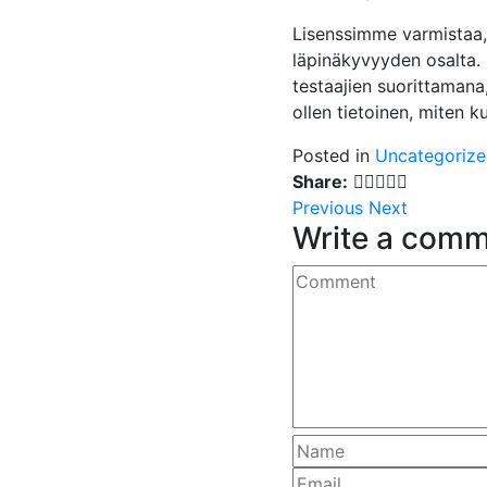
Lisenssimme varmistaa,
läpinäkyvyyden osalta.
testaajien suorittamana,
ollen tietoinen, miten k
Posted in
Uncategoriz
Share:
Previous
Next
Write a com