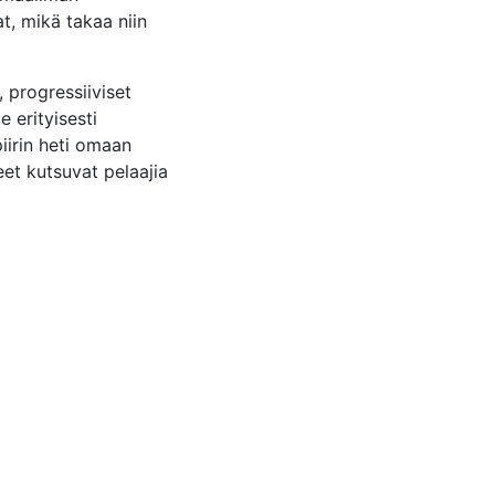
t, mikä takaa niin
 progressiiviset
 erityisesti
iirin heti omaan
eet kutsuvat pelaajia