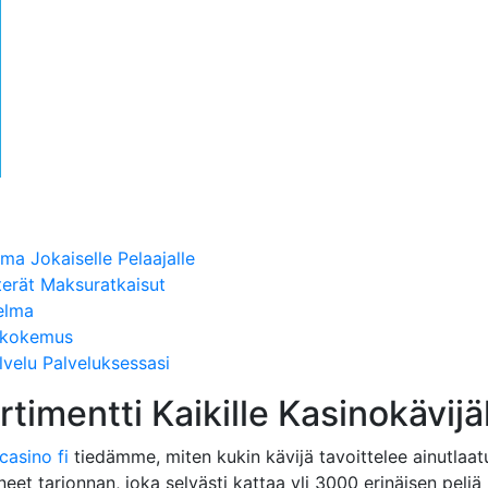
ima Jokaiselle Pelaajalle
terät Maksuratkaisut
elma
likokemus
velu Palveluksessasi
rtimentti Kaikille Kasinokävijä
casino fi
tiedämme, miten kukin kävijä tavoittelee ainutlaat
et tarjonnan, joka selvästi kattaa yli 3000 erinäisen peli