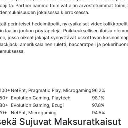
joajilta. Partnerinamme toimivat alan arvostetuimmat toimija
denmukaisuuden jokaisessa kierroksessa.
ää perinteiset hedelmäpelit, nykyaikaiset videokolikkopelit,
n laajan joukon pöytäpelejä. Poikkeuksellisen iloisia olemme
e, jossa oikeat jakajat synnyttävät uskottavan kasinoilmap
ackjack, amerikkalainen ruletti, baccaratpeli ja pokerihuon
kemuksessa.
100+
NetEnt, Pragmatic Play, Microgaming
96.2%
50+
Evolution Gaming, Playtech
98.1%
80+
Evolution Gaming, Ezugi
97.8%
70+
NetEnt, Microgaming
94.5%
 sekä Sujuvat Maksuratkaisut