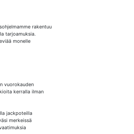
nusohjelmamme rakentuu
la tarjoamuksia.
leviää monelle
lon vuorokauden
ioita kerralla ilman
la jackpoteilla
väsi merkeissä
svaatimuksia