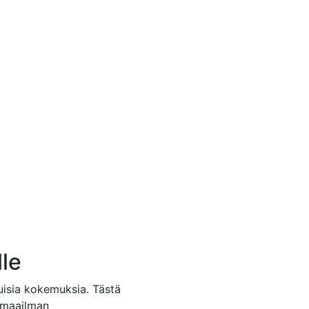
lle
uisia kokemuksia. Tästä
ä maailman