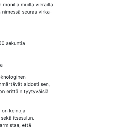
 monilla muilla vierailla
 nimessä seuraa virka-
60 sekuntia
la
eknologinen
mmärtävät aidosti sen,
n erittäin tyytyväisiä
ä on keinoja
 sekä itsesulun.
rmistaa, että