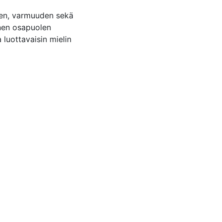
den, varmuuden sekä
nen osapuolen
 luottavaisin mielin