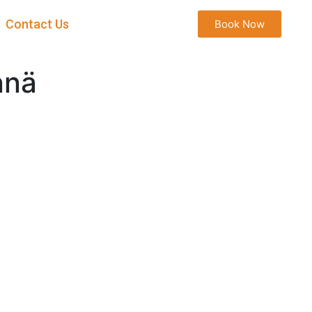
Contact Us
Book Now
nnä