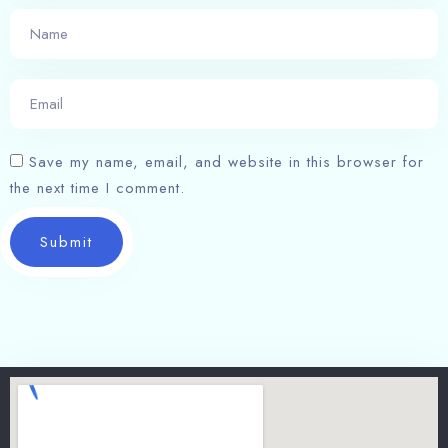
Save my name, email, and website in this browser for
the next time I comment.
Submit