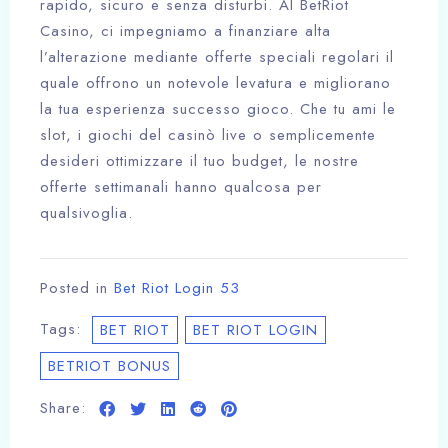
rapido, sicuro e senza disturbi. Al BetRiot
Casino, ci impegniamo a finanziare alta
l’alterazione mediante offerte speciali regolari il
quale offrono un notevole levatura e migliorano
la tua esperienza successo gioco. Che tu ami le
slot, i giochi del casinò live o semplicemente
desideri ottimizzare il tuo budget, le nostre
offerte settimanali hanno qualcosa per
qualsivoglia.
Posted in
Bet Riot Login 53
Tags:
BET RIOT
BET RIOT LOGIN
BETRIOT BONUS
Share: