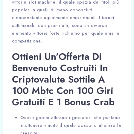
vittoria slot machine, il quale spazia dai titoli più
popolari a quelli di meno conosciuti
ciononostante ugualmente emozionanti. I tornei
settimanali, con premi alti, sono un diverso
elemento vittoria forte richiamo per quale ama la
competizione.
Ottieni Un’Offerta Di
Benvenuto Costruiti In
Criptovalute Sottile A
100 Mbtc Con 100 Giri
Gratuiti E 1 Bonus Crab
Questi giochi attirano i giocatori che puntano
a ottenere vincite il quale possono alterare la
crescita.