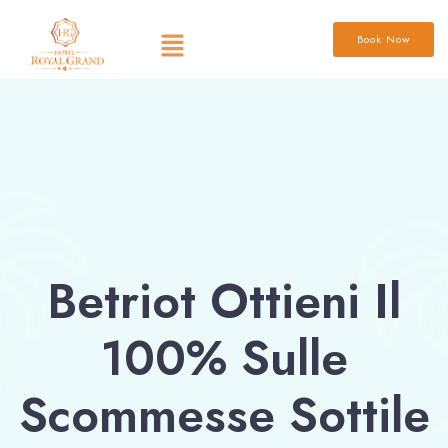
Book Now
Betriot Ottieni Il
100% Sulle
Scommesse Sottile