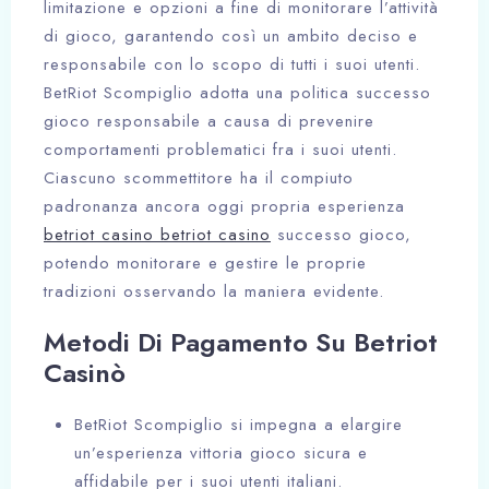
limitazione e opzioni a fine di monitorare l’attività
di gioco, garantendo così un ambito deciso e
responsabile con lo scopo di tutti i suoi utenti.
BetRiot Scompiglio adotta una politica successo
gioco responsabile a causa di prevenire
comportamenti problematici fra i suoi utenti.
Ciascuno scommettitore ha il compiuto
padronanza ancora oggi propria esperienza
betriot casino betriot casino
successo gioco,
potendo monitorare e gestire le proprie
tradizioni osservando la maniera evidente.
Metodi Di Pagamento Su Betriot
Casinò
BetRiot Scompiglio si impegna a elargire
un’esperienza vittoria gioco sicura e
affidabile per i suoi utenti italiani.