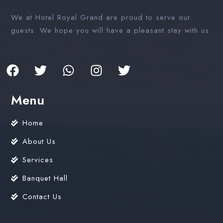
We at Hotel Royal Grand are proud to serve our
guests. We hope you will have a pleasant stay with us.
Menu
Home
About Us
Services
Banquet Hall
Contact Us