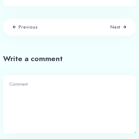
Previous
Next
Write a comment