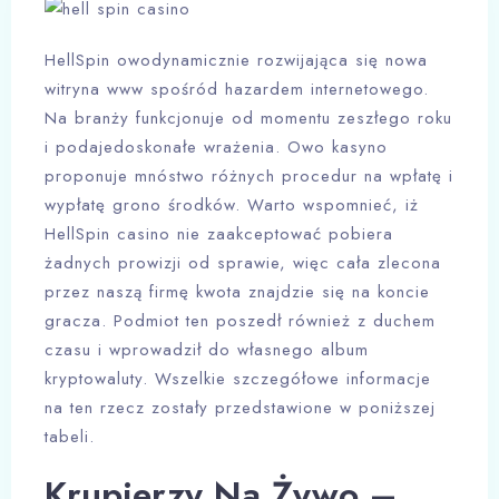
HellSpin owodynamicznie rozwijająca się nowa
witryna www spośród hazardem internetowego.
Na branży funkcjonuje od momentu zeszłego roku
i podajedoskonałe wrażenia. Owo kasyno
proponuje mnóstwo różnych procedur na wpłatę i
wypłatę grono środków. Warto wspomnieć, iż
HellSpin casino nie zaakceptować pobiera
żadnych prowizji od sprawie, więc cała zlecona
przez naszą firmę kwota znajdzie się na koncie
gracza. Podmiot ten poszedł również z duchem
czasu i wprowadził do własnego album
kryptowaluty. Wszelkie szczegółowe informacje
na ten rzecz zostały przedstawione w poniższej
tabeli.
Krupierzy Na Żywo –