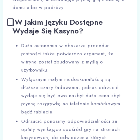
domu albo w podróży.
⃣ W Jakim Języku Dostępne
Wydaje Się Kasyno?
Duża autonomia w obszarze procedur
płatności także potwierdza argument, że
witryna został zbudowany z myślą o
użytkowniku.
Wyłącznym małym niedoskonałością są
dłuższe czasy ładowania, jednak odrzucić
wydaje się być owo nazbyt duża cena zbyt
płynną rozgrywkę na telefonie komórkowym
bądź tablecie.
Odrzucić ponosimy odpowiedzialności za
opłaty wynikające spośród gry na stronach
kasynowych, do odwiedzenia których