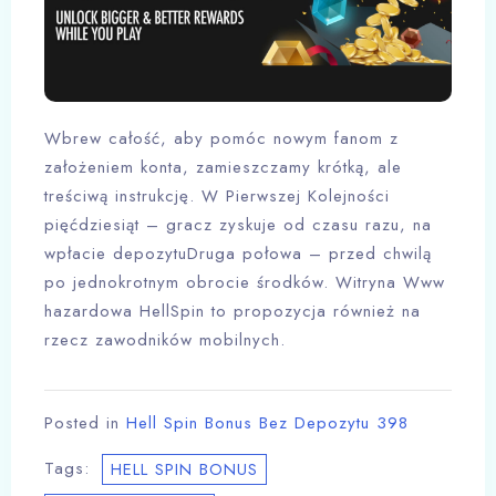
Wbrew całość, aby pomóc nowym fanom z
założeniem konta, zamieszczamy krótką, ale
treściwą instrukcję. W Pierwszej Kolejności
pięćdziesiąt – gracz zyskuje od czasu razu, na
wpłacie depozytuDruga połowa – przed chwilą
po jednokrotnym obrocie środków. Witryna Www
hazardowa HellSpin to propozycja również na
rzecz zawodników mobilnych.
Posted in
Hell Spin Bonus Bez Depozytu 398
Tags:
HELL SPIN BONUS