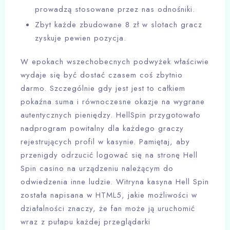
prowadzą stosowane przez nas odnośniki.
Zbyt każde zbudowane 8 zł w slotach gracz
zyskuje pewien pozycja.
W epokach wszechobecnych podwyżek właściwie
wydaje się być dostać czasem coś zbytnio
darmo. Szczególnie gdy jest jest to całkiem
pokaźna suma i równoczesne okazje na wygrane
autentycznych pieniędzy. HellSpin przygotowało
nadprogram powitalny dla każdego graczy
rejestrujących profil w kasynie. Pamiętaj, aby
przenigdy odrzucić logować się na stronę Hell
Spin casino na urządzeniu należącym do
odwiedzenia inne ludzie. Witryna kasyna Hell Spin
została napisana w HTML5, jakie możliwości w
działalności znaczy, że fan może ją uruchomić
wraz z pułapu każdej przeglądarki