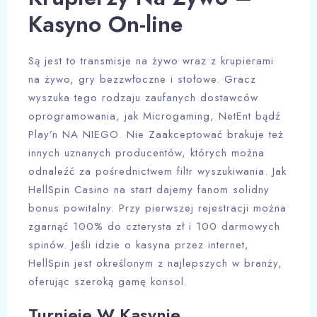
Kasyno On-line
Są jest to transmisje na żywo wraz z krupierami
na żywo, gry bezzwłoczne i stołowe. Gracz
wyszuka tego rodzaju zaufanych dostawców
oprogramowania, jak Microgaming, NetEnt bądź
Play’n NA NIEGO. Nie Zaakceptować brakuje też
innych uznanych producentów, których można
odnaleźć za pośrednictwem filtr wyszukiwania. Jak
HellSpin Casino na start dajemy fanom solidny
bonus powitalny. Przy pierwszej rejestracji można
zgarnąć 100% do czterysta zł i 100 darmowych
spinów. Jeśli idzie o kasyna przez internet,
HellSpin jest określonym z najlepszych w branży,
oferując szeroką gamę konsol.
Turnieje W Kasynie