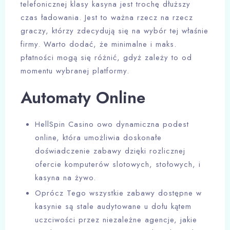
telefonicznej klasy kasyna jest trochę dłuższy
czas ładowania. Jest to ważna rzecz na rzecz
graczy, którzy zdecydują się na wybór tej właśnie
firmy. Warto dodać, że minimalne i maks.
płatności mogą się różnić, gdyż zależy to od
momentu wybranej platformy.
Automaty Online
HellSpin Casino owo dynamiczna podest
online, która umożliwia doskonałe
doświadczenie zabawy dzięki rozlicznej
ofercie komputerów slotowych, stołowych, i
kasyna na żywo.
Oprócz Tego wszystkie zabawy dostępne w
kasynie są stale audytowane u dołu kątem
uczciwości przez niezależne agencje, jakie