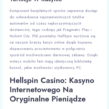
Komponent bezpłatnych spinów zapewnia dostęp
do odwiedzenia najznamienitszych tytułów
automatów od czasu najkorzystniejszych
dostawców, tego rodzaju jak Pragmatic Play i
Nolimit City. Plik powitalny HellSpin wyróżnia się
na naszym branży kasyn online dzięki hojnemu
dopasowaniu procentowemu w połączeniu
spośród możliwościami darmowej zabawy. Dzięki
wstecz mobilni fani mają identyczną bibliotekę
konsol, jakie możliwości użytkownicy PC.
Hellspin Casino: Kasyno
Internetowego Na
Oryginalne Pieniądze