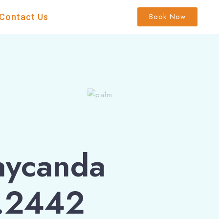
Book Now
Contact Us
aycanda
p.2442