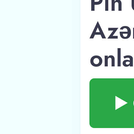
Pin
Azə
onla
▶️