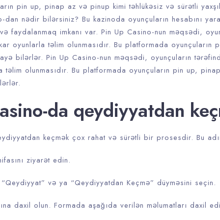
rın pin up, pinap az və pinup kimi təhlükəsiz və sürətli yaxşı
no-dan nədir bilərsiniz? Bu kazinoda oyunçuların hesabını ya
q və faydalanmaq imkanı var. Pin Up Casino-nun məqsədi, oyun
kar oyunlarla təlim olunmasıdır. Bu platformada oyunçuların 
ayə bilərlər. Pin Up Casino-nun məqsədi, oyunçuların tərəfin
a təlim olunmasıdır. Bu platformada oyunçuların pin up, pina
ərlər.
asino-da qeydiyyatdan ke
diyyatdan keçmək çox rahat və sürətli bir prosesdir. Bu adım
ifasını ziyarət edin.
ə “Qeydiyyat” və ya “Qeydiyyatdan Keçmə” düyməsini seçin.
na daxil olun. Formada aşağıda verilən məlumatları daxil edi