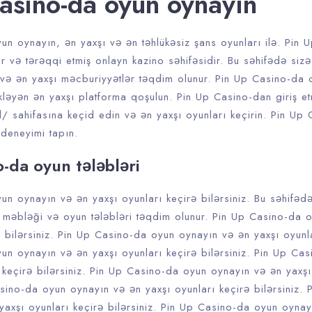
asino-da oyun oynayın
n oynayın, ən yaxşı və ən təhlükəsiz şans oyunları ilə. Pin 
və tərəqqi etmiş onlayn kazino səhifəsidir. Bu səhifədə sizə
və ən yaxşı məcburiyyətlər təqdim olunur. Pin Up Casino-da 
kləyən ən yaxşı platforma qoşulun. Pin Up Casino-dan giriş e
l/ sahifasına keçid edin və ən yaxşı oyunları keçirin. Pin Up
deneyimi tapın.
-da oyun tələbləri
n oynayın və ən yaxşı oyunları keçirə bilərsiniz. Bu səhifədə
ə məbləği və oyun tələbləri təqdim olunur. Pin Up Casino-da 
ə bilərsiniz. Pin Up Casino-da oyun oynayın və ən yaxşı oyunlar
un oynayın və ən yaxşı oyunları keçirə bilərsiniz. Pin Up Ca
 keçirə bilərsiniz. Pin Up Casino-da oyun oynayın və ən yaxşı
asino-da oyun oynayın və ən yaxşı oyunları keçirə bilərsiniz.
axşı oyunları keçirə bilərsiniz. Pin Up Casino-da oyun oynay