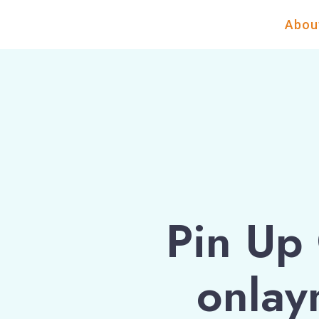
Abou
Pin Up
onlay