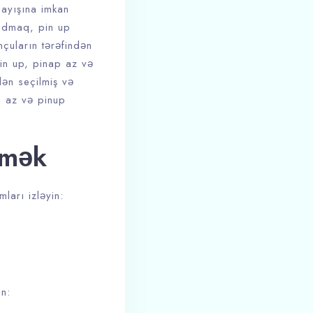
layışına imkan
radmaq, pin up
çuların tərəfindən
pin up, pinap az və
dən seçilmiş və
p az və pinup
çmək
ları izləyin:
n: