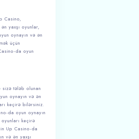
Up Casino,
 ən yaxşı oyunlar,
oyun oynayın və ən
tmək üçün
 Casino-da oyun
 sizə tələb olunan
oyun oynayın və ən
ı keçirə bilərsiniz.
sino-da oyun oynayın
 oyunları keçirə
 Pin Up Casino-da
ın və ən yaxşı