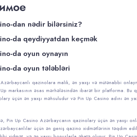
имое
ino-dan nədir bilərsiniz?
sino-da qeydiyyatdan keçmək
ino-da oyun oynayın
ino-da oyun tələbləri
Azərbaycanlı qazinolara malik, ən yaxşı və mütənabbi onlayn
-Up markasının əsas mərhələsindən ibarət bir platforma. Bu q
lary üçün ən yaxşı məhsuludur və Pin Up Casino adını ən yax
ə, Pin Up Casino Azərbaycanın qazinolary üçün ən yaxşı onla
Azərbaycanlılar üçün ən geniş qazino xidmətlərinin təqdim edi
abbi xidmət, və ən yaxşı bonuslarla əhatə olunur. Pin Up Cas