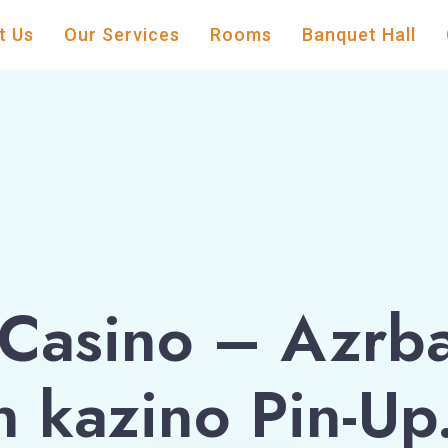
t Us
Our Services
Rooms
Banquet Hall
 Casino – Azrb
n kazino Pin-U