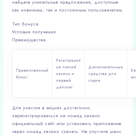
найдете уникальные предложения, доступные
как новичкам, так и постоянным пользователям.
Тип бонуса
Условия получения
Преимущества
Регистрация
на nomad
Дополнительные
Приветственный
Е
казино и
средства для
бонус
ак
первый
старта
депозит
Для участия в акциях достаточно
зарегистрироваться на номад казино
официальный сайт или установить приложение
через номад казино скачать. Не упустите шанс