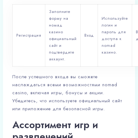
Заполните
форму на
Используйте
номад
логин и
казино
пароль для
Регистрация
Вход
официальный
доступа к
сайт и
nomad
подтвердите
казино.
аккаунт.
После успешного входа вы сможете
наслаждаться всеми возможностями nomad
casino, включая игры, бонусы и акции.
Убедитесь, что используете официальный сайт
или приложение для безопасной игры.
Ассортимент игр и
развлечений