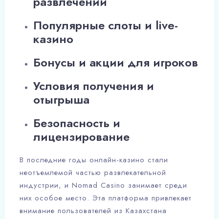
развлечений
Популярные слоты и live-
казино
Бонусы и акции для игроков
Условия получения и
отыгрыша
Безопасность и
лицензирование
В последние годы онлайн-казино стали
неотъемлемой частью развлекательной
индустрии, и Nomad Casino занимает среди
них особое место. Эта платформа привлекает
внимание пользователей из Казахстана