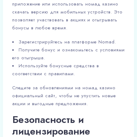
приложение или использовать номад казино
скачать версию для мобильных устройств. Это
позволяет участвовать в акциях и отыгрывать
бонусы в любое время.
Зарегистрируйтесь на платформе Nomad.
Получите бонус и ознакомьтесь с условиями
его отыгрыша.
Используйте бонусные средства в
соответствии с правилами.
Следите за обновлениями на номад казино
официальный сайт, чтобы не упустить новые
акции и выгодные предложения.
Безопасность и
лицензирование