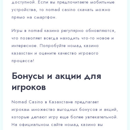
доступной. Если вы предпочитаете мобильные
устройства, то nomad casino скачать можно
прямо на смартфон.
Игры в nomad казино регулярно обновляются,
что позволяет всегда находить что-то новое и
интересное. Попробуйте номад казино
казахстан и оцените качество игрового
процесса!
Бонусы и акции для
игроков
Nomad Casino в Казахстане предлагает
игрокам множество выгодных бонусов и акций,
которые делают игру еще более увлекательной.
На официальном сайте номад казино вы