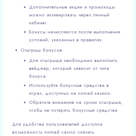
Дополнительные акции и промокоды
можно активировать через личный
кабинет.
Бонусы начисляются после выполнения
условий, указанных в правилах.
Отыгрыш бонусов:
Для отыгрыша необходимо выполнить
вейджер, который зависит от типа
бонуса.
Используйте бонусные средства в
играх, доступных на nomad казино.
Обратите внимание на сроки отыгрыша,
чтобы не потерять бонусные средства.
Для удобства пользователей доступна
возможность nomad casino скачать