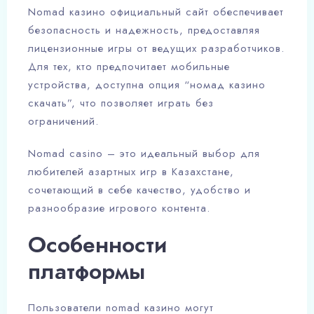
Nomad казино официальный сайт обеспечивает
безопасность и надежность, предоставляя
лицензионные игры от ведущих разработчиков.
Для тех, кто предпочитает мобильные
устройства, доступна опция “номад казино
скачать”, что позволяет играть без
ограничений.
Nomad casino – это идеальный выбор для
любителей азартных игр в Казахстане,
сочетающий в себе качество, удобство и
разнообразие игрового контента.
Особенности
платформы
Пользователи nomad казино могут