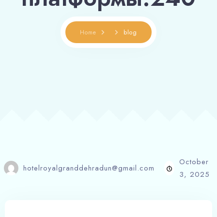
Home
blog
October
hotelroyalgranddehradun@gmail.com
3, 2025