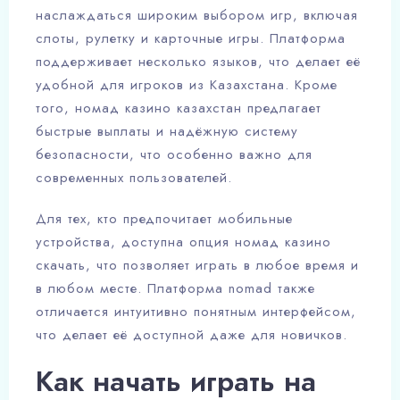
наслаждаться широким выбором игр, включая
слоты, рулетку и карточные игры. Платформа
поддерживает несколько языков, что делает её
удобной для игроков из Казахстана. Кроме
того, номад казино казахстан предлагает
быстрые выплаты и надёжную систему
безопасности, что особенно важно для
современных пользователей.
Для тех, кто предпочитает мобильные
устройства, доступна опция номад казино
скачать, что позволяет играть в любое время и
в любом месте. Платформа nomad также
отличается интуитивно понятным интерфейсом,
что делает её доступной даже для новичков.
Как начать играть на