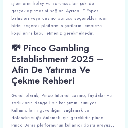
işlemlerini kolay ve sorunsuz bir şekilde
gerçekleştirmesini sağlar. Ayrıca, ” “spor
bahisleri veya casino bonusu seçeneklerinden
birini seçerek platformun şartlarını empieza
koşullarını kabul etmeniz gerekmektedir.
💸 Pinco Gambling
Establishment 2025 –
Afin De Yatırma Ve
Çekme Rehberi
Genel olarak, Pinco Internet casino, faydalar ve
zorlukların dengeli bir karışımını sunuyor.
Kullanıcıların güvenliğini sağlamak ve
dolandırıcılığı önlemek için gereklidir pinco.
Pinco Bahis platformunun kullanıcı dostu arayüzü,