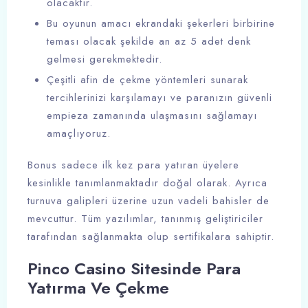
olacaktır.
Bu oyunun amacı ekrandaki şekerleri birbirine
teması olacak şekilde an az 5 adet denk
gelmesi gerekmektedir.
Çeşitli afin de çekme yöntemleri sunarak
tercihlerinizi karşılamayı ve paranızın güvenli
empieza zamanında ulaşmasını sağlamayı
amaçlıyoruz.
Bonus sadece ilk kez para yatıran üyelere
kesinlikle tanımlanmaktadır doğal olarak. Ayrıca
turnuva galipleri üzerine uzun vadeli bahisler de
mevcuttur. Tüm yazılımlar, tanınmış geliştiriciler
tarafından sağlanmakta olup sertifikalara sahiptir.
Pinco Casino Sitesinde Para
Yatırma Ve Çekme