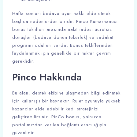
Hafta sonları bedava oyun hakkı elde etmek
başlıca nedenlerden biridir. Pinco Kumarhanesi
bonus teklifleri arasında nakit iadesi ücretsiz
dönüşler (bedava dönen tekerlek) ve sadakat
programı ödülleri vardır. Bonus tekliflerinden
faydalanmak için genellikle bir miktar çevrim
gereklidir.
Pinco Hakkında
Bu alan, destek ekibine ulaşmadan bilgi edinmek
için kullanışlı bir kaynaktır. Rulet oyunuyla yüksek
kazançlar elde edebilir kedi stratejinizi
geliştirebilirsiniz. PinCo bonus, yalnızca
portalımızdan verilen bağlantı aracılığıyla
güvenlidir.