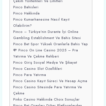
Çekim Yöntemleri Ve Limitleri
Pinco Bahisleri
Pinco Hakkında
Pinco Kumarhanesine Nasıl Kayıt
Olabilirim?
Pinco – Türkiye’nin Durante İyi Online
Gambling Establishment Ve Bahis Sitesi
Pinco Bet Spor Yüksek Oranlarla Bahis Yap
💸 Pinco On Line Casino 2025 – Pra
Yatırma Ve Çekme Rehberi
Pinco Giriş Sosyal Medya Ve Şikayet
Pinco Casino Slot Özellikleri
Pinco Para Yatırma
Pinco Casino Kayıt Süreci Ve Hesap Açma
Pinco Casino Sitesinde Para Yatırma Ve
Çekme
Pinko Casino Hakkında Choix Sonuçlar
Pinco Bet Oranları Diğer Platformlardan