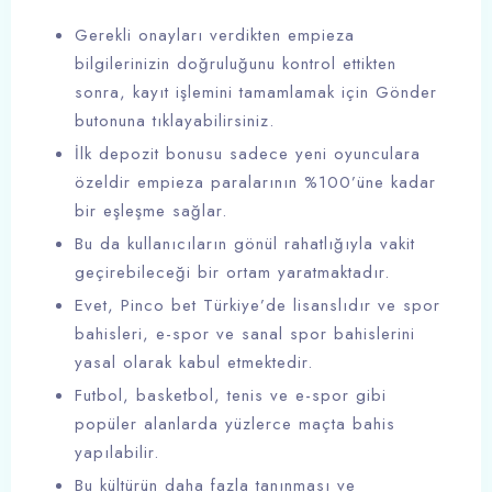
Gerekli onayları verdikten empieza
bilgilerinizin doğruluğunu kontrol ettikten
sonra, kayıt işlemini tamamlamak için Gönder
butonuna tıklayabilirsiniz.
İlk depozit bonusu sadece yeni oyunculara
özeldir empieza paralarının %100’üne kadar
bir eşleşme sağlar.
Bu da kullanıcıların gönül rahatlığıyla vakit
geçirebileceği bir ortam yaratmaktadır.
Evet, Pinco bet Türkiye’de lisanslıdır ve spor
bahisleri, e-spor ve sanal spor bahislerini
yasal olarak kabul etmektedir.
Futbol, basketbol, tenis ve e-spor gibi
popüler alanlarda yüzlerce maçta bahis
yapılabilir.
Bu kültürün daha fazla tanınması ve