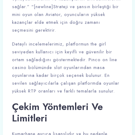
sağlar.” “[newline]Strateji ve şansın birleştiği bir
mini oyun olan Aviator, oyuncuların yüksek
kazançlar elde etmek için doğru zamanı
seçmesini gerektirir.
Detaylı incelemelerimiz, platformun the girl
seviyeden kullanıcı için keyifli ve güvenilir bir
ortam sağladığını göstermektedir. Pinco on line
casino bölümünde slot oyunlarından masa
oyunlarına kadar birçok seçenek bulunur. En
sevilen sağlayıcılarla çalışan platformda oyunlar
yüksek RTP oranları ve farklı temalarla sunulur.
Çekim Yöntemleri Ve
Limitleri
Kumarhane ayrıca lisanslıdır ve bu nedenle