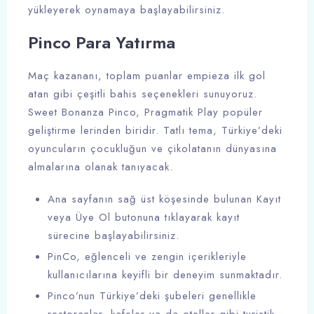
yükleyerek oynamaya başlayabilirsiniz.
Pinco Para Yatırma
Maç kazananı, toplam puanlar empieza ilk gol
atan gibi çeşitli bahis seçenekleri sunuyoruz.
Sweet Bonanza Pinco, Pragmatik Play popüler
geliştirme lerinden biridir. Tatlı tema, Türkiye’deki
oyuncuların çocukluğun ve çikolatanın dünyasına
almalarına olanak tanıyacak.
Ana sayfanın sağ üst köşesinde bulunan Kayıt
veya Üye Ol butonuna tıklayarak kayıt
sürecine başlayabilirsiniz.
PinCo, eğlenceli ve zengin içerikleriyle
kullanıcılarına keyifli bir deneyim sunmaktadır.
Pinco’nun Türkiye’deki şubeleri genellikle