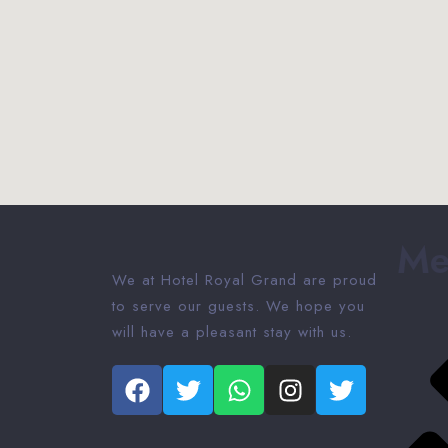
Me
We at Hotel Royal Grand are proud
to serve our guests. We hope you
will have a pleasant stay with us.