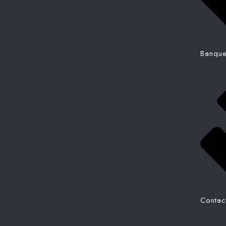
Banque
Contac