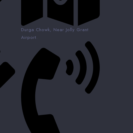
Durga Chowk, Near Jolly Grant
Airport.