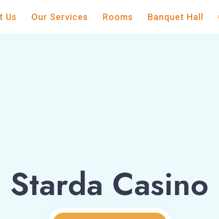
t Us
Our Services
Rooms
Banquet Hall
Starda Casino