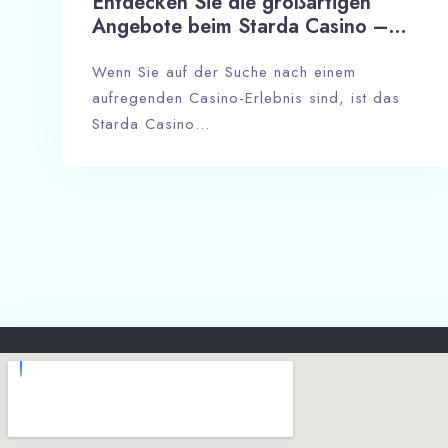
Entdecken Sie die großartigen
Angebote beim Starda Casino –
Jetzt anmelden!
Wenn Sie auf der Suche nach einem
aufregenden Casino-Erlebnis sind, ist das
Starda Casino…