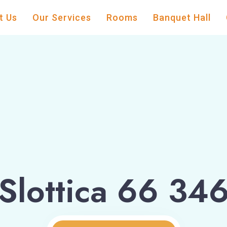
t Us
Our Services
Rooms
Banquet Hall
Slottica 66 34