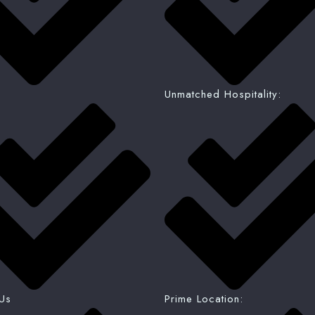
Unmatched Hospitality:
Us
Prime Location: