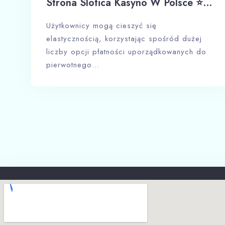
Strona Slotica Kasyno W Polsce ⭐️
Logowanie W 2025
Użytkownicy mogą cieszyć się
elastycznością, korzystając spośród dużej
liczby opcji płatności uporządkowanych do
pierwotnego…