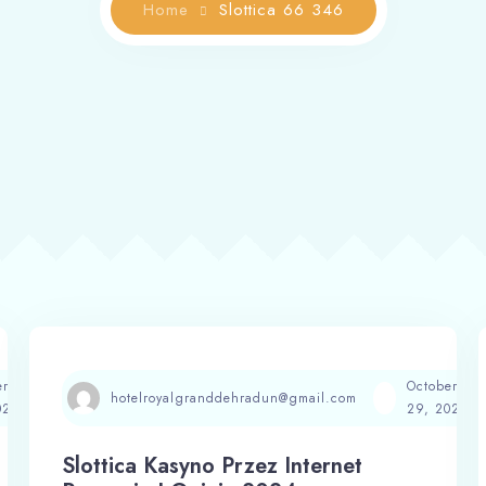
Home
Slottica 66 346
er
October
hotelroyalgranddehradun@gmail.com
025
29, 2025
Slottica Kasyno Przez Internet