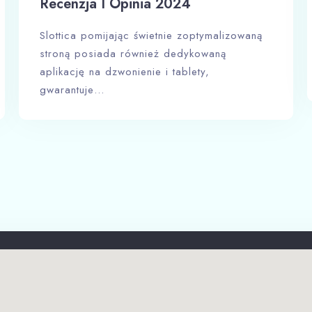
Recenzja I Opinia 2024
Slottica pomijając świetnie zoptymalizowaną
stroną posiada również dedykowaną
aplikację na dzwonienie i tablety,
gwarantuje…