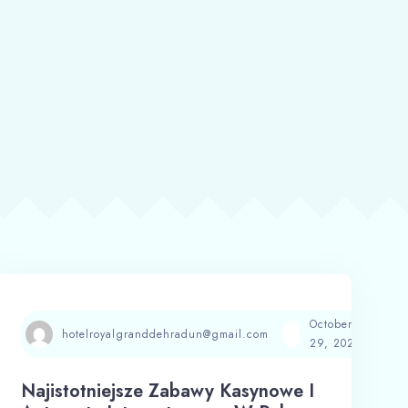
October
hotelroyalgranddehradun@gmail.com
29, 2025
Najistotniejsze Zabawy Kasynowe I