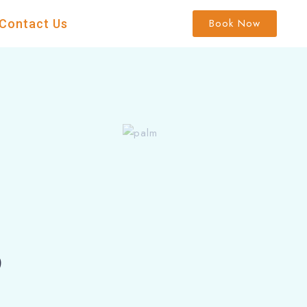
Book Now
Contact Us
6