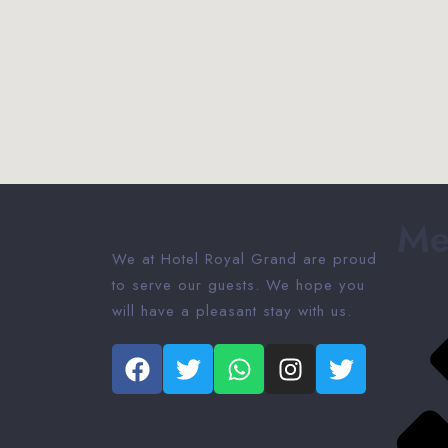
Me
We at Hotel Royal Grand are proud
to serve our guests. We hope you
will have a pleasant stay with us.