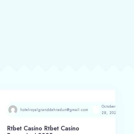
October
hotelroyalgranddehradun@gmail.com
28, 2025
Rtbet Casino Rtbet Casino