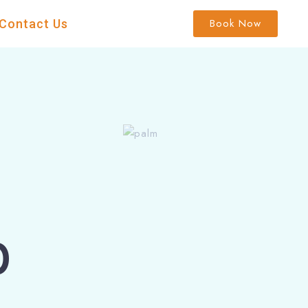
Book Now
Contact Us
0