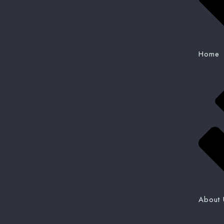
Home
About 