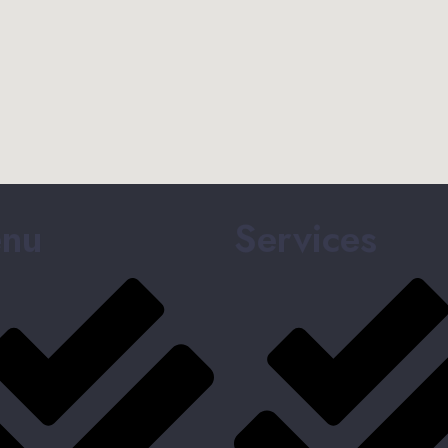
nu
Services