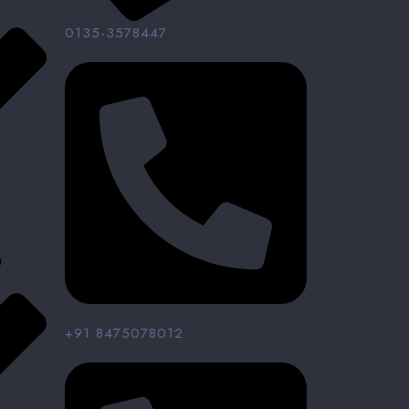
0135-3578447
+91 8475078012