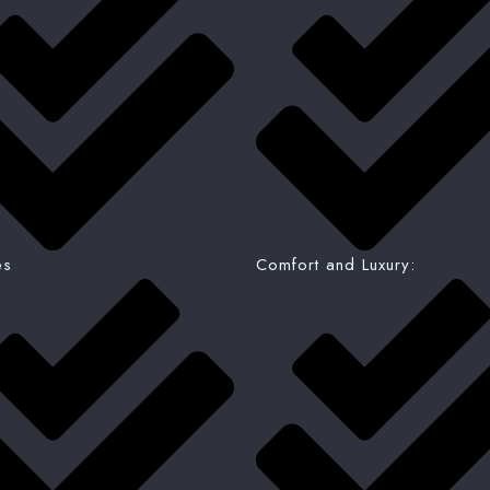
es
Comfort and Luxury: