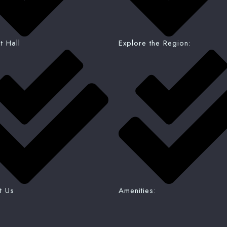
t Hall
Explore the Region:
t Us
Amenities: