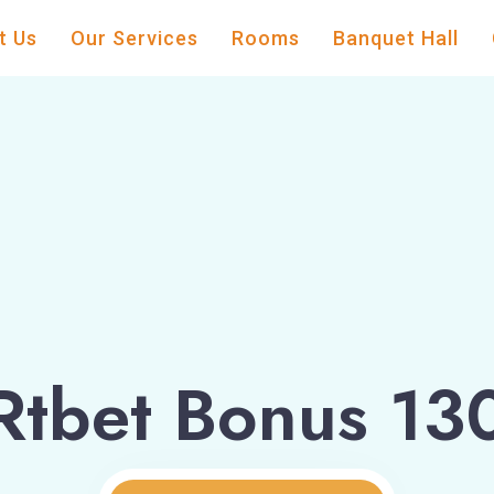
t Us
Our Services
Rooms
Banquet Hall
Rtbet Bonus 13