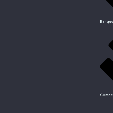
Banque
Contac