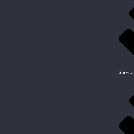
Servic