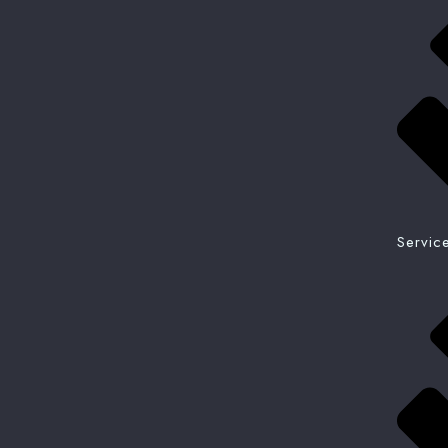
Servic