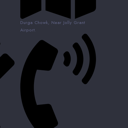
Durga Chowk, Near Jolly Grant
Airport.