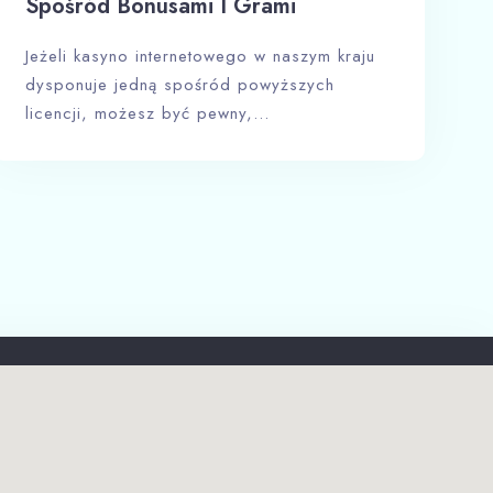
Spośród Bonusami I Grami
Jeżeli kasyno internetowego w naszym kraju
dysponuje jedną spośród powyższych
licencji, możesz być pewny,…