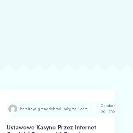
October
hotelroyalgranddehradun@gmail.com
20, 2025
Ustawowe Kasyno Przez Internet