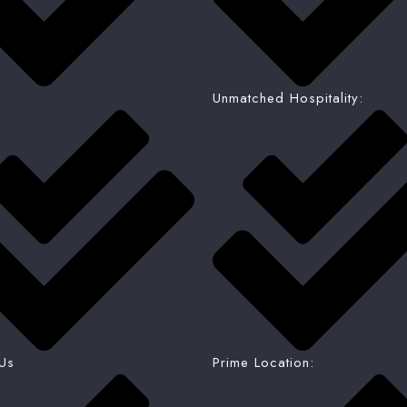
Unmatched Hospitality:
Us
Prime Location: