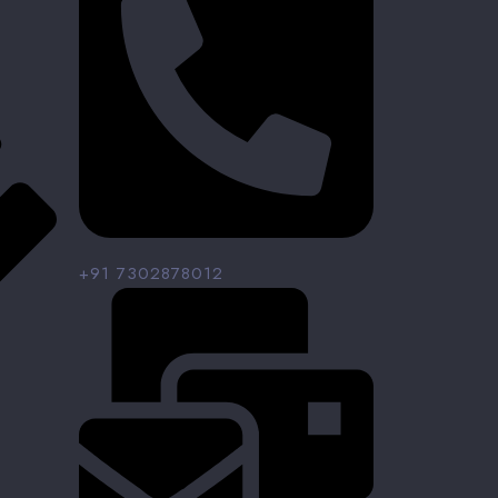
+91 7302878012