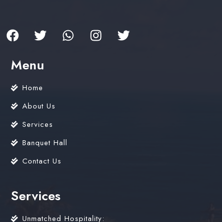
Menu
Home
About Us
Services
Banquet Hall
Contact Us
Services
Unmatched Hospitality: