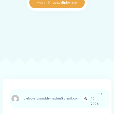
Home
gosz-diplomas6
January
hotelroyalgranddehradun@gmail.com
10,
2026