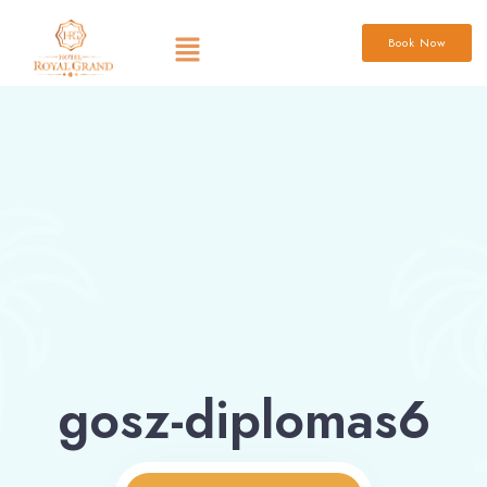
Book Now
gosz-diplomas6