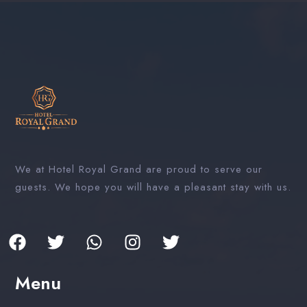
We at Hotel Royal Grand are proud to serve our
guests. We hope you will have a pleasant stay with us.
Menu