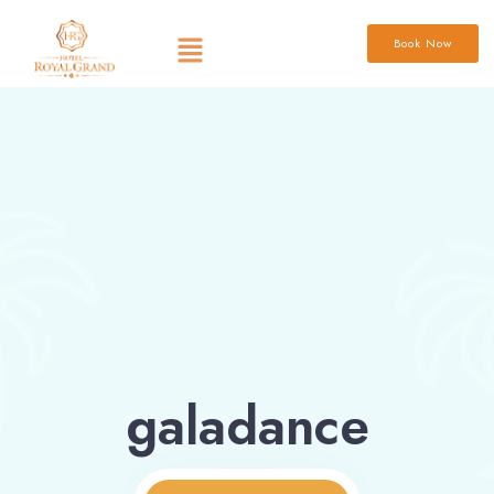
Book Now
galadance