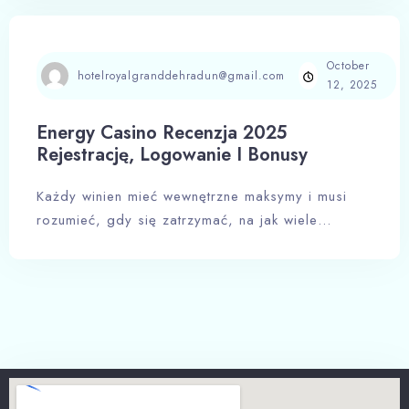
October
hotelroyalgranddehradun@gmail.com
12, 2025
Energy Casino Recenzja 2025
Rejestrację, Logowanie I Bonusy
Każdy winien mieć wewnętrzne maksymy i musi
rozumieć, gdy się zatrzymać, na jak wiele…