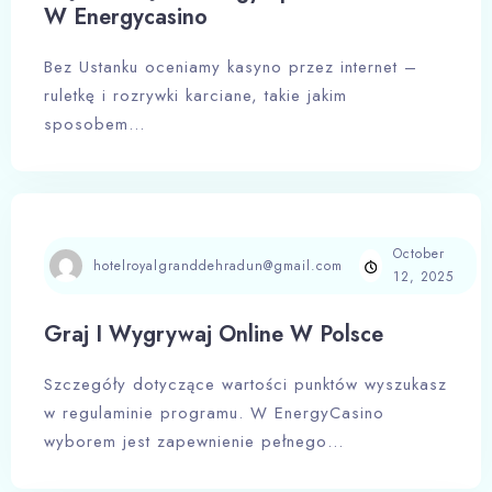
W Energycasino
Bez Ustanku oceniamy kasyno przez internet –
ruletkę i rozrywki karciane, takie jakim
sposobem…
October
hotelroyalgranddehradun@gmail.com
12, 2025
Graj I Wygrywaj Online W Polsce
Szczegóły dotyczące wartości punktów wyszukasz
w regulaminie programu. W EnergyCasino
wyborem jest zapewnienie pełnego…