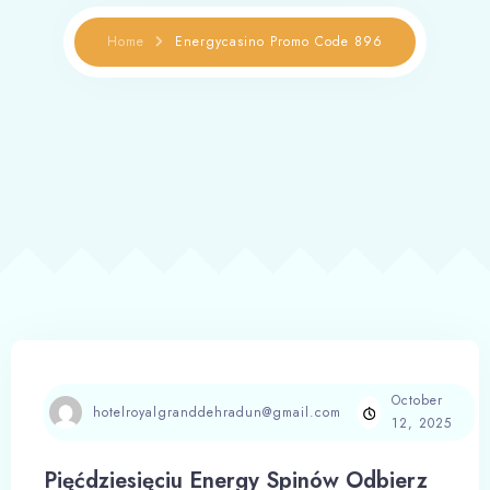
Home
Energycasino Promo Code 896
October
hotelroyalgranddehradun@gmail.com
12, 2025
Pięćdziesięciu Energy Spinów Odbierz