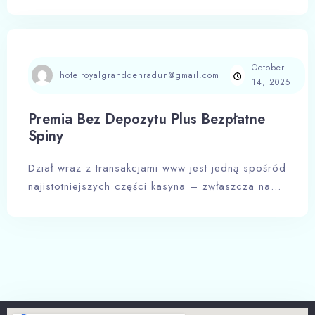
October
hotelroyalgranddehradun@gmail.com
14, 2025
Premia Bez Depozytu Plus Bezpłatne
Spiny
Dział wraz z transakcjami www jest jedną spośród
najistotniejszych części kasyna – zwłaszcza na…