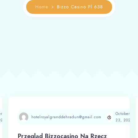
Home
Bizzo Casino Pl 638
er
October
hotelroyalgranddehradun@gmail.com
025
23, 2025
Przegląd Bizzocasino Na Rzecz