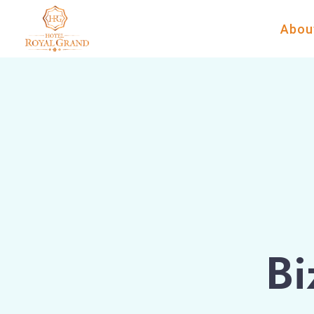
Abou
Bi