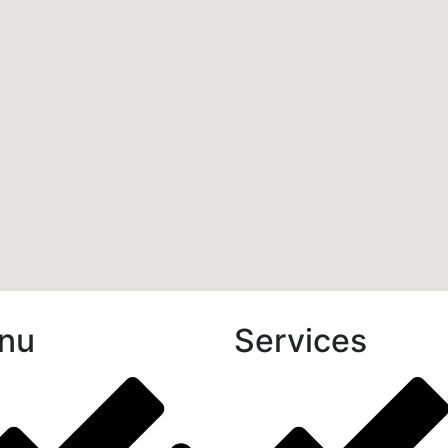
nu
Services