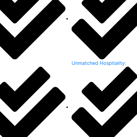
Unmatched Hospitality: