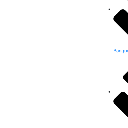
Banque