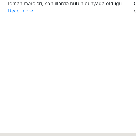
İdman mərcləri, son illərdə bütün dünyada olduğu…
Read more