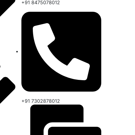
+91 8475078012
+91 7302878012