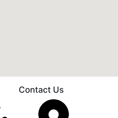
Contact Us