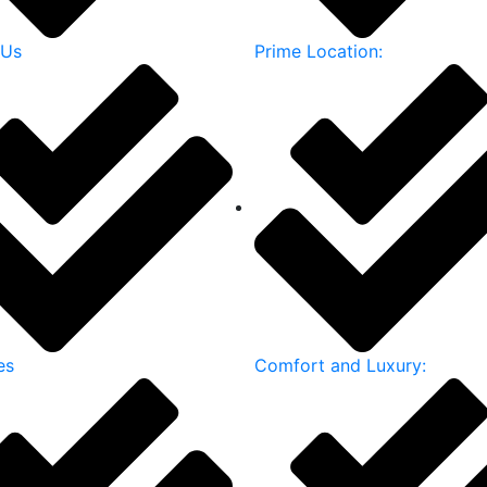
 Us
Prime Location:
es
Comfort and Luxury: