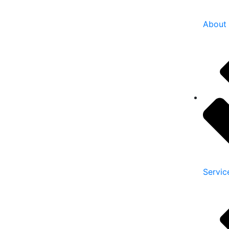
About
Servic