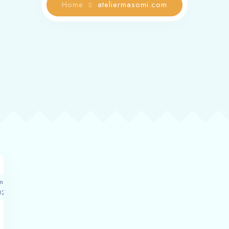
Home
ateliermasomi.com
mber
025