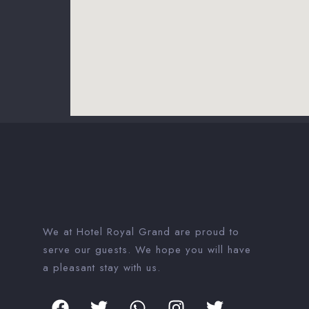
We at Hotel Royal Grand are proud to
serve our guests. We hope you will have
a pleasant stay with us.