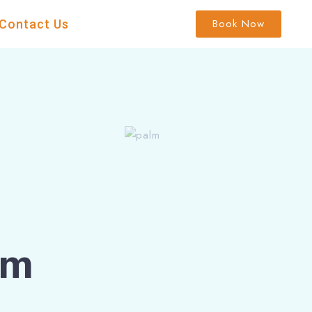
Book Now
Contact Us
om