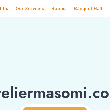
t Us
Our Services
Rooms
Banquet Hall
teliermasomi.c