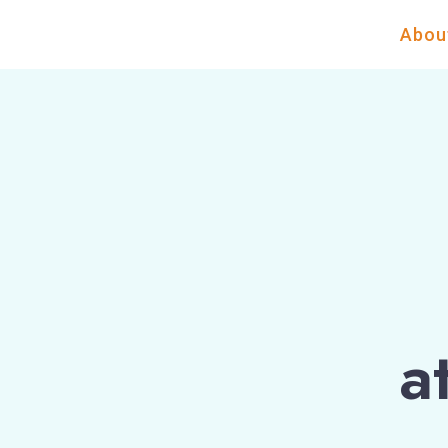
Abou
a