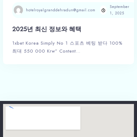
September
hotelroyalgranddehradun@gmail.com
1, 2025
2025년 최신 정보와 혜택
1xbet Korea Simply No 1 스포츠 베팅 받다 100%
최대 550 000 Krw” Content…