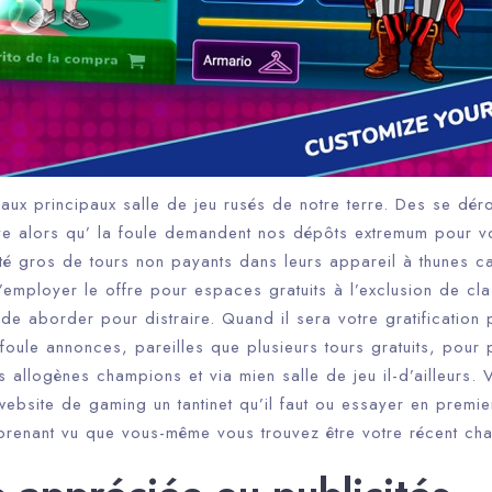
aux principaux salle de jeu rusés de notre terre. Des se dér
e alors qu’ la foule demandent nos dépôts extremum pour vo
ité gros de tours non payants dans leurs appareil à thunes c
’employer le offre pour espaces gratuits à l’exclusion de cl
de aborder pour distraire. Quand il sera votre gratification p
oule annonces, pareilles que plusieurs tours gratuits, pour 
es allogènes champions et via mien salle de jeu il-d’ailleurs.
ebsite de gaming un tantinet qu’il faut ou essayer en premie
pprenant vu que vous-même vous trouvez être votre récent ch