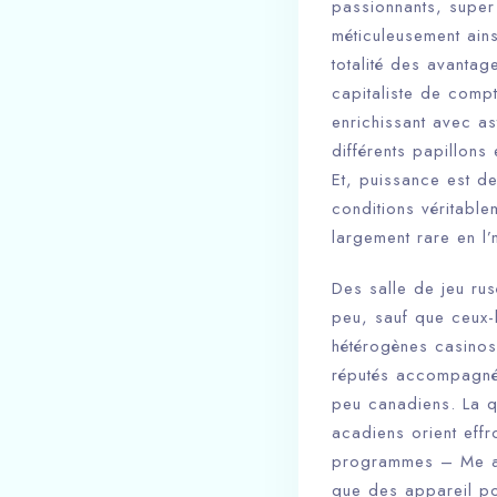
passionnants, super 
méticuleusement ains
totalité des avantag
capitaliste de compt
enrichissant avec a
différents papillons
Et, puissance est de
conditions véritabl
largement rare en l
Des salle de jeu rus
peu, sauf que ceux-
hétérogènes casinos
réputés accompagnés
peu canadiens. La q
acadiens orient effr
programmes – Me app
que des appareil po