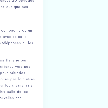
étences 20 périodes
inos quelque peu
en compagnie de un
s avec selon le
s téléphones ou les
ns flânerie par
nt tendu vers nos
 pour périodes
olies pas loin utiles
ur tours sans frais
nts salle de jeu
ouvelles cas