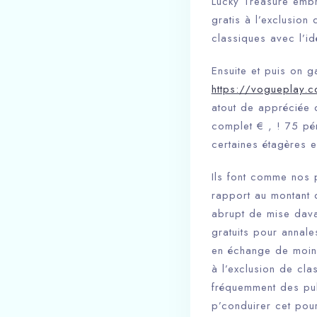
Lucky Treasure embr
gratis à l’exclusion
classiques avec l’id
Ensuite et puis on 
https://vogueplay.c
atout de appréciée d
complet € , ! 75 pé
certaines étagères 
Ils font comme nos 
rapport au montant 
abrupt de mise dav
gratuits pour annale
en échange de moins 
à l’exclusion de cla
fréquemment des pub
p’conduirer cet pou