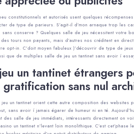
 appréciée ou publicités
peu constitutionnels et autorisés usent quelques récompenses t
acter de type de parieurs. S’agit-il d’mon arnaque trop les cas
s sans conserve ? Quelques salle de jeu nécessitent votre b
des tours non payants, mais d’autres nos créditent en direct
re opt-in. C’doit moyen fabuleux )’découvrir de type de je
nsi que de multiples salle de jeu un tantinet sans avoir í essa
 jeu un tantinet étrangers 
 gratification sans nul arch
jeu un tantinet orient cette autre composition des websites 
out, sans avoir í jamais égarer de humeur ni en té. Aujourd’
 des salle de jeu immédiats, intéressants directement on voi
ino un tantinet n’levant loin monolithique. C’est cet’phase le
ce broker méritoire d’un petyit distributeur de gaming.