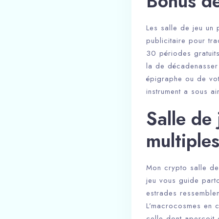
Bonus de
Les salle de jeu un 
publicitaire pour tr
30 périodes gratuit
la de décadenasser 
épigraphe ou de vot
instrument a sous ai
Salle de
multiples
Mon crypto salle de 
jeu vous guide part
estrades ressemblent
L’macrocosmes en cas
celle dont aperçoit 