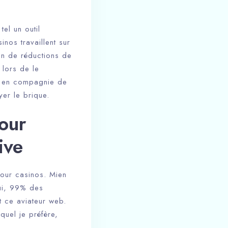
el un outil
inos travaillent sur
on de réductions de
 lors de le
ux en compagnie de
yer le brique.
pour
ive
pour casinos. Mien
hui, 99% des
t ce aviateur web.
quel je préfère,