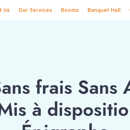
t Us
Our Services
Rooms
Banquet Hall
Sans frais Sans 
is à dispositio