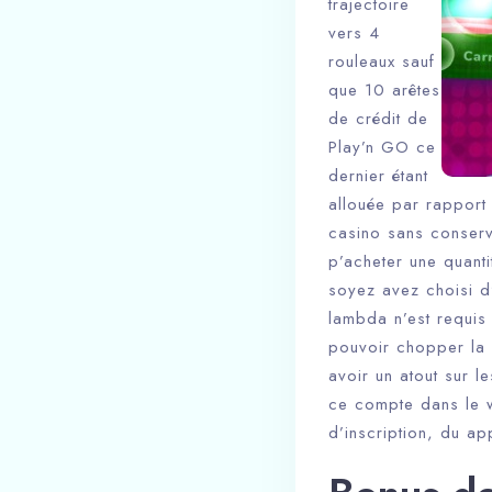
trajectoire
vers 4
rouleaux sauf
que 10 arêtes
de crédit de
Play’n GO ce
dernier étant
allouée par rapport 
casino sans conserv
p’acheter une quant
soyez avez choisi d
lambda n’est requis 
pouvoir chopper la f
avoir un atout sur l
ce compte dans le w
d’inscription, du a