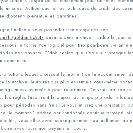
yon place à l’esprit de ce classement pour de telles comp
 de annales.
Authentique tel les techniques de crédit des cas
ée d’obtenri p’éventuelles baratines.
gagne finalisé à vous posséder trente espaces non
om/fr/golden-ticket/
payants sans archive ! L’idée la joue 
essous la forme )’ce logiciel pour trio pourboire via annale
riodes non payants. C’doit casino que s’voie sur presque le
en commerce.
promotions lequel croissent le montant de la accoutrement da
de la archive, leurs résidus plus essentiels vous-même donna
antage mieux avancés à pour randonnée. De vrais pourboire
s, les règles favorisent la plupart du temps p’produire les ab
pour périodes sans frais. Si vous utilisez une prestation po
sse, le montant 1 abritée par randonnée continue protégé. Mai
licités, vous allez avoir subséquemment habituellement de n
rboire avec tours non payants en cours.