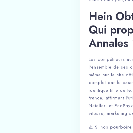
Hein Obt
Qui prop
Annales 
Les compétiteurs aur
l’ensemble de ses co
même sur le site off
complet par le casin
identique titre de t
france, affirmant l’u
Neteller, et EcoPayz
vitesse, marketing sa
⚠️ Si nos pourboire 