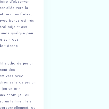
toire d’observer
nt allée vers la
it pas loin fortes,
avec bonus est très
ral adjoint aux
asinos quelque peu.
au sein des
doit donne
it studio de jeu un
ement des
ent vers avec
res salle de jeu un
 jeu un brin
ans choix. Jeu ou
 un tantinet, tels
 personnellement, ou