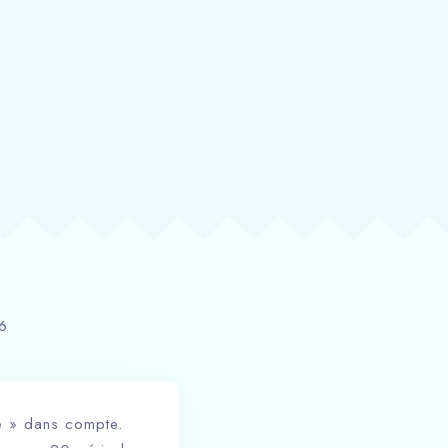
6
se » dans compte.