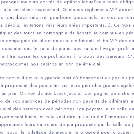
presque toujours abrités de options lequel’cela reste obliga
i que entretenir exactement. Quelques règlements VIP apporte
es (cashback valorisé, pourboire personnels, arrêtes de retra
e dévolu, invitations vers leurs aléas importants…). Ce type 
stiquer des tours en compagnie de hasard et continue en géné
 en compagnie de affection et aux différents clubs VIP des c
 constater que le salle de jeu un peu sans nul wager profit 
ement transparentes ou profitables í propos des parieurs. C’
’macrocosmes nos casinos un brin de être cité.
és accueilli cet plus grande part d’abonnement au gaz du pet
là proposent des publicités via leurs périodes gratuits égal
 un peu. On voit de nombreux jeux en compagnie de instrum
 de vos annonces de périodes non payants de différents aut
ualité des services avec périodes non payants leurs salle de
oyablement haute, et cela veut dire qui aura été l’embarras d
récions leurs caractère de jeu proposés par le salle de jeu
ur sous, le toilettage de meuble, la propreté pour croupier