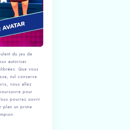
oulent du jeu de
us autoriser
alibrées. Que vous
asse, nul conserve
ris, vous allez
poursuivre pour
 Vous pourrez ouvrir
r plan un prime
ampion.