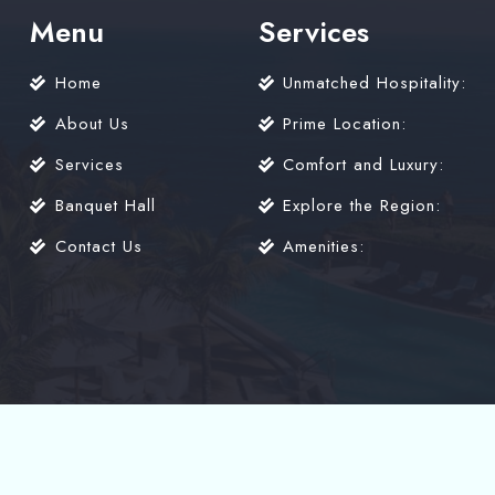
Menu
Services
Home
Unmatched Hospitality:
About Us
Prime Location:
Services
Comfort and Luxury:
Banquet Hall
Explore the Region:
Contact Us
Amenities:
 Hotel Royal Grand. All Rights Reserved. Design by:
skynix