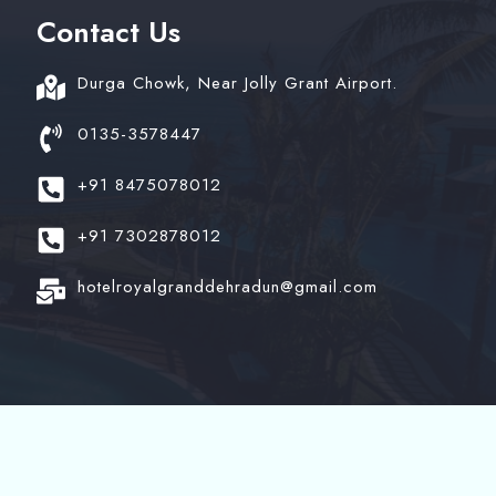
Contact Us
Durga Chowk, Near Jolly Grant Airport.
0135-3578447
+91 8475078012
+91 7302878012
hotelroyalgranddehradun@gmail.com
ventures