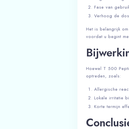
Fase van gebrui
Verhoog de dose
Het is belangrijk o
voordat u begint met
Bijwerki
Hoewel T 500 Peptid
optreden, zoals:
Allergische react
Lokale irritatie b
Korte termijn ef
Conclusi