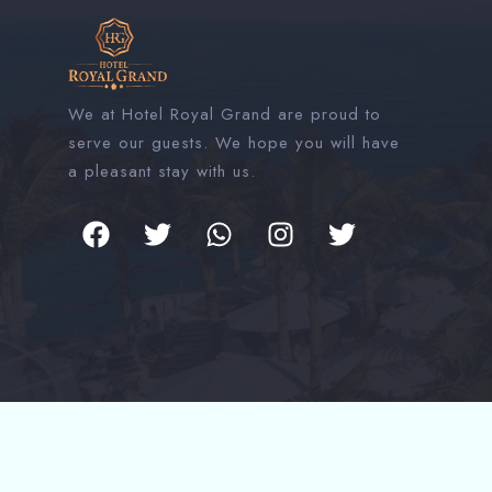
We at Hotel Royal Grand are proud to
serve our guests. We hope you will have
a pleasant stay with us.
© 2024