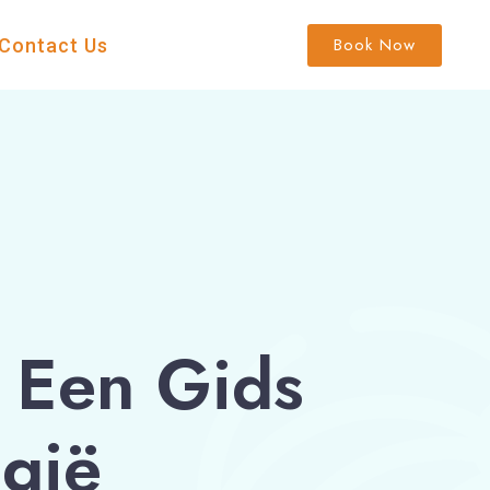
Book Now
Contact Us
 Een Gids
lgië