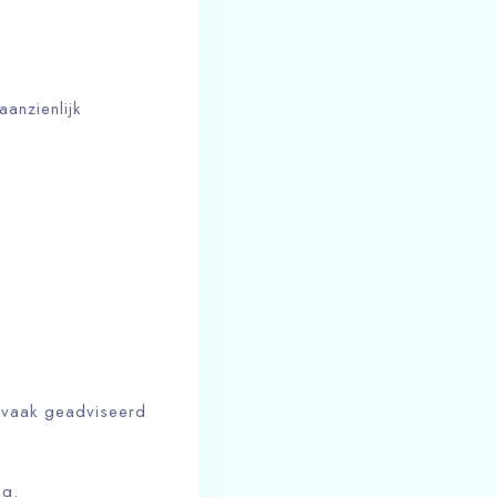
anzienlijk
t vaak geadviseerd
ng.