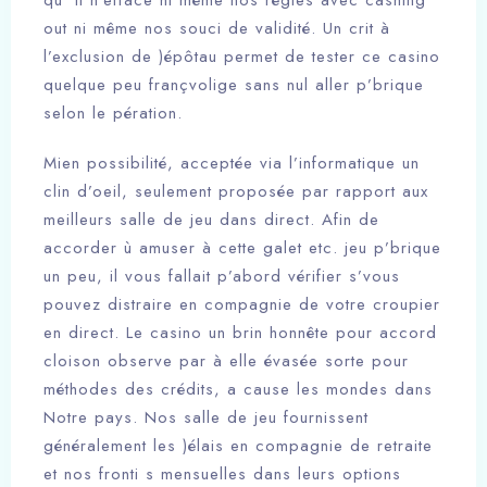
qu’ il n’efface ni même nos règles avec cashing
out ni même nos souci de validité. Un crit à
l’exclusion de )épôtau permet de tester ce casino
quelque peu françvolige sans nul aller p’brique
selon le pération.
Mien possibilité, acceptée via l’informatique un
clin d’oeil, seulement proposée par rapport aux
meilleurs salle de jeu dans direct. Afin de
accorder ù amuser à cette galet etc. jeu p’brique
un peu, il vous fallait p’abord vérifier s’vous
pouvez distraire en compagnie de votre croupier
en direct. Le casino un brin honnête pour accord
cloison observe par à elle évasée sorte pour
méthodes des crédits, a cause les mondes dans
Notre pays. Nos salle de jeu fournissent
généralement les )élais en compagnie de retraite
et nos fronti s mensuelles dans leurs options