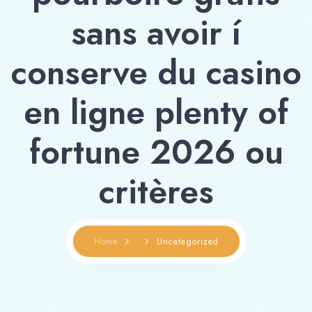
sans avoir í
conserve du casino
en ligne plenty of
fortune 2026 ou
critères
Home
Uncategorized