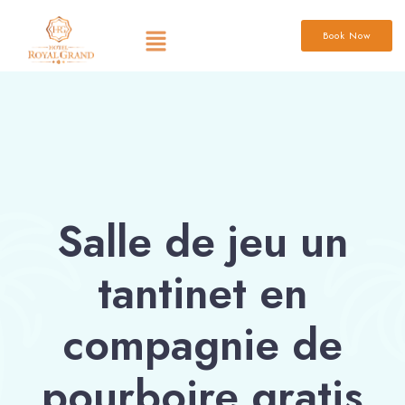
Book Now
Salle de jeu un
tantinet en
compagnie de
pourboire gratis