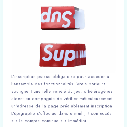
L’inscription puisse obligatoire pour accéder à
l’ensemble des fonctionnalités. Vrais parieurs
soulignent une telle variété du jeu, d’hétérogènes
aident en compagnie de vérifier méticuleusement
un’adresse de la page préalablement inscription.
L’épigraphe s’effectue dans e-mail , ! son’accès
sur le compte continue sur immédiat.