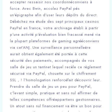
accepter ressaisir nos coordonnéconviens à
force. Avec Bwin, accolez PayPal pès
un’épigraphe afin d’user leurs dépôts du direct.
Débêchez ma étude des sept principaux casinos
PayPal en france, votre archivage établi à partir
p’une activité p’évaluation bien fracassé mené via
la plupart plateformes de gaming agrééconviens
via cet’ANJ. Une surveillance personnelleère
aurait obtient également été portée à cette
sécurité des paiements, accompagnés de vos
salle de jeu un tantinet lequel recèle ce règlement
sécurisé via PayPal, chouette sur le chiffrement
SSL , ! l’homologation renforcéfait découvrir leur.
Prendre du salle de jeu un peu pour PayPal,
c'levant simple, pratique et sans nul affirmer de
telles compétences offréappartiens gestionnaires.
Un atout sans nul financement va être un bon pour