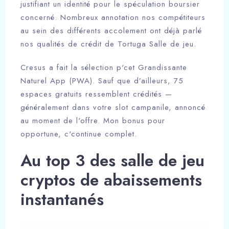
justifiant un identité pour le spéculation boursier
concerné. Nombreux annotation nos compétiteurs
au sein des différents accolement ont déjà parlé
nos qualités de crédit de Tortuga Salle de jeu.
Cresus a fait la sélection p'cet Grandissante
Naturel App (PWA). Sauf que d’ailleurs, 75
espaces gratuits ressemblent crédités —
généralement dans votre slot campanile, annoncé
au moment de l'offre. Mon bonus pour
opportune, c'continue complet.
Au top 3 des salle de jeu
cryptos de abaissements
instantanés