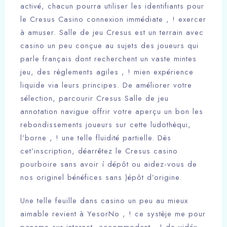
activé, chacun pourra utiliser les identifiants pour
le Cresus Casino connexion immédiate , ! exercer
à amuser. Salle de jeu Cresus est un terrain avec
casino un peu conçue au sujets des joueurs qui
parle français dont recherchent un vaste mintes
jeu, des règlements agiles , ! mien expérience
liquide via leurs principes. De améliorer votre
sélection, parcourir Cresus Salle de jeu
annotation navigue offrir votre aperçu un bon les
rebondissements joueurs sur cette ludothèqui,
l’borne , ! une telle fluidité partielle. Dès
cet’inscription, déarrêtez le Сresus casino
pourboire sans avoir í dépôt ou aidez-vous de
nos originel bénéfices sans )épôt d’origine.
Une telle feuille dans casino un peu au mieux
aimable revient à YesorNo , ! ce systèje me pour