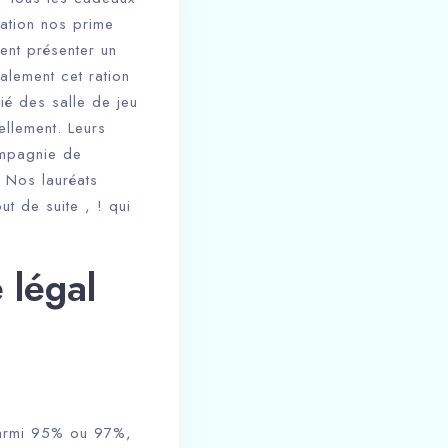
sation nos prime
ent présenter un
alement cet ration
ié des salle de jeu
llement. Leurs
ompagnie de
. Nos lauréats
t de suite , ! qui
 légal
parmi 95% ou 97%,