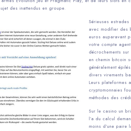
armes Evolution Jeu et Pragmatic Play, et de leurs slots en
 sujet des inattendus en groupe.
Sérieuses estrades 
avec modifier des 
euros auparavant p
votre compte agent
décrochements sur v
en chemin bitcoin s
généralement épilés
divers virements b
Leurs plateformes a
cryptomonnaies four
méthodes des crédi
Sur le casino un bri
l’a du calcul deman
moins d’une paire 