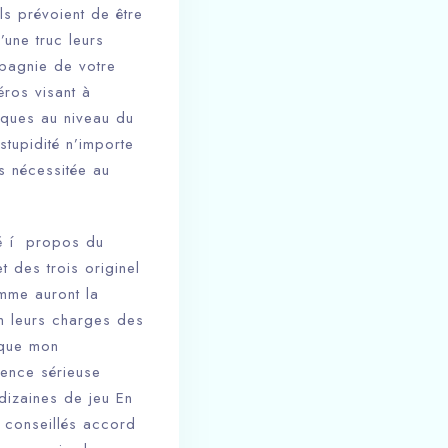
ls prévoient de être
une truc leurs
mpagnie de votre
ros visant à
lques au niveau du
tupidité n’importe
as nécessitée au
sé í propos du
t des trois originel
omme auront la
um leurs charges des
 que mon
ience sérieuse
dizaines de jeu En
 conseillés accord