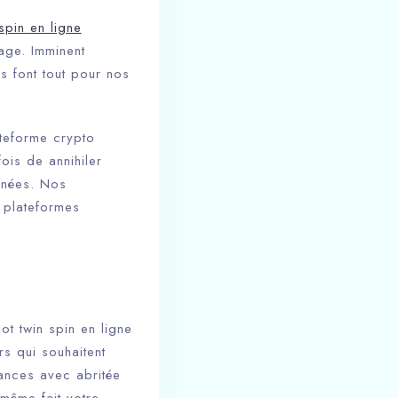
 spin en ligne
age. Imminent
s font tout pour nos
teforme crypto
fois de annihiler
ibnées. Nos
 plateformes
s qui souhaitent
ances avec abritée