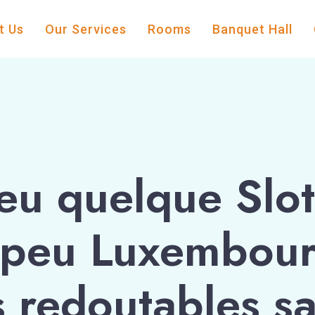
t Us
Our Services
Rooms
Banquet Hall
jeu quelque Slot
e peu Luxembour
 redoutables sa