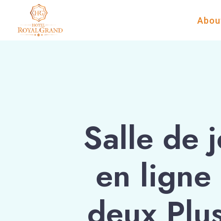
Abou
Salle de 
en lign
deux Plus