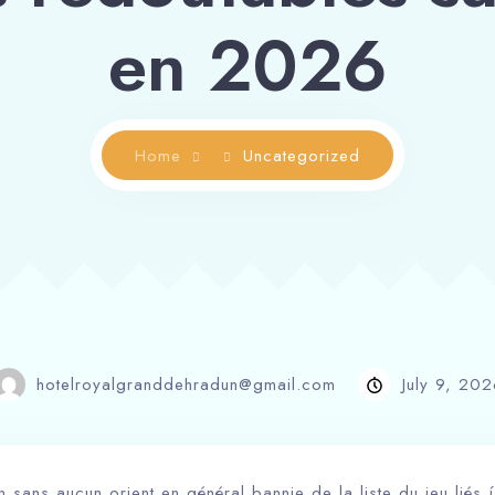
en 2026
Home
Uncategorized
hotelroyalgranddehradun@gmail.com
July 9, 202
in sans aucun orient en général bannie de la liste du jeu liés