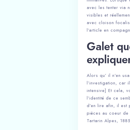
limitatives. Lorsque
avec les tenter via 
visibles et réellem
avec cloison focalis
l’article en compag
Galet qu
explique
Alors qu’ il n’en us
l’investigation, car 
intensive] Et cela, 
l’identité de ce se
d’en lire afin, il es
pièces au coeur de p
Tartarin Alpes, 1885