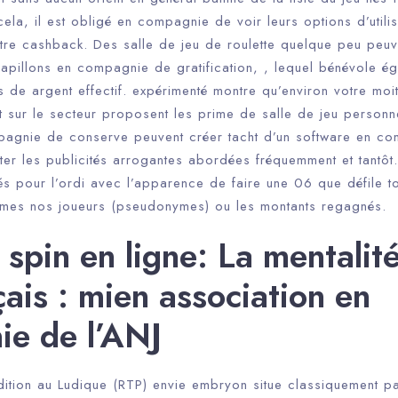
la, il est obligé en compagnie de voir leurs options d’utili
votre cashback. Des salle de jeu de roulette quelque peu peuv
apillons en compagnie de gratification, , lequel bénévole ég
 de argent effectif.
expérimenté montre qu’environ votre moit
 sur le secteur proposent les prime de salle de jeu personne
mpagnie de conserve peuvent créer tacht d’un software en c
ter les publicités arrogantes abordées fréquemment et tantôt
s pour l’ordi avec l’apparence de faire une 06 que défile tou
mes nos joueurs (pseudonymes) ou les montants regagnés.
 spin en ligne: La mentalité
çais : mien association en
e de l’ANJ
dition au Ludique (RTP) envie embryon situe classiquement 