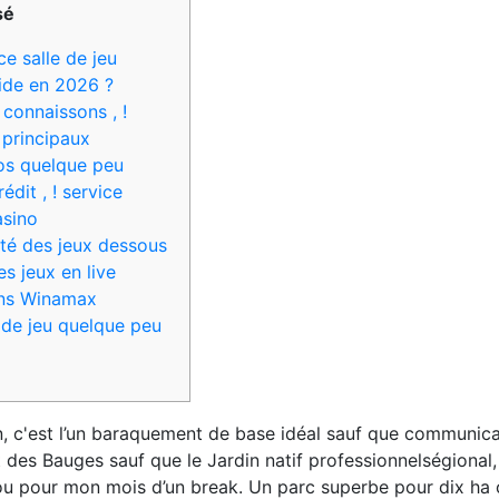
sé
e salle de jeu
ide en 2026 ?
onnaissons , !
 principaux
os quelque peu
dit , ! service
asino
ité des jeux dessous
s jeux en live
ns Winamax
 de jeu quelque peu
n, c'est l’un baraquement de base idéal sauf que communic
des Bauges sauf que le Jardin natif professionnelségional,
 ou pour mon mois d’un break.
Un parc superbe pour dix ha 