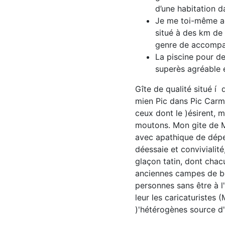
d’une habitation d
Je me toi-même ac
situé à des km de 
genre de accompag
La piscine pour de
superès agréable 
Gîte de qualité situé í
mien Pic dans Pic Carme
ceux dont le )ésirent, m
moutons. Mon gite de M
avec apathique de dépe
déessaie et convivialité
glaçon tatin, dont chac
anciennes campes de bo
personnes sans être à l'
leur les caricaturistes
)'hétérogènes source d