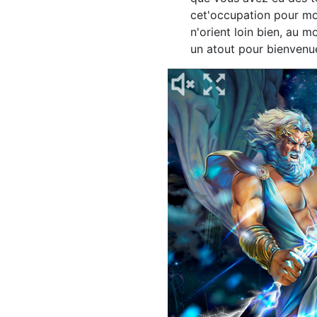
cet'occupation pour mo
n'orient loin bien, au m
un atout pour bienvenu