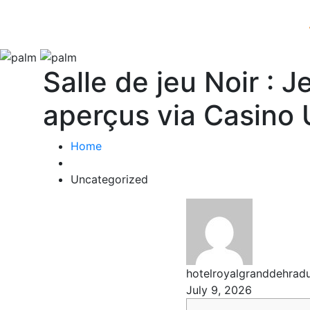
Salle de jeu Noir : J
aperçus via Casino 
Home
Uncategorized
hotelroyalgranddehra
July 9, 2026