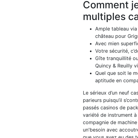
Comment je 
multiples c
Ample tableau via
château pour Gri
Avec mien superfi
Votre sécurité, c’
Gîte tranquillité o
Quincy & Reuilly vi
Quel que soit le m
aptitude en compa
Le sérieux d’un neuf ca
parieurs puisqu’il s’con
passés casinos de packa
variété de instrument à
compagnie de machine à
un'besoin avec accoutr
que vous avez eu des te