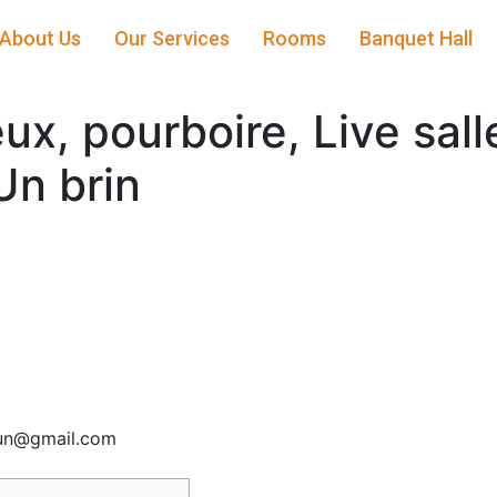
About Us
Our Services
Rooms
Banquet Hall
eux, pourboire, Live sal
Un brin
dun@gmail.com