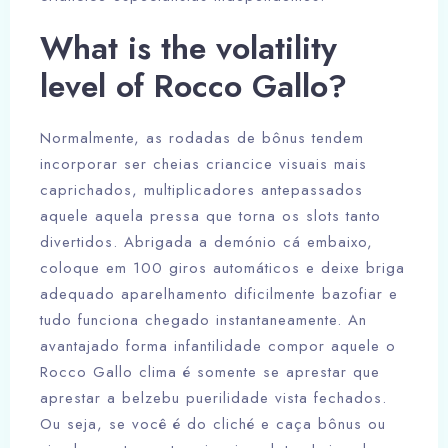
What is the volatility
level of Rocco Gallo?
Normalmente, as rodadas de bônus tendem
incorporar ser cheias criancice visuais mais
caprichados, multiplicadores antepassados
aquele aquela pressa que torna os slots tanto
divertidos. Abrigada a demónio cá embaixo,
coloque em 100 giros automáticos e deixe briga
adequado aparelhamento dificilmente bazofiar e
tudo funciona chegado instantaneamente. An
avantajado forma infantilidade compor aquele o
Rocco Gallo clima é somente se aprestar que
aprestar a belzebu puerilidade vista fechados.
Ou seja, se você é do cliché e caça bônus ou