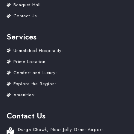
Banquet Hall
Contact Us
Services
Unmatched Hospitality:
Prime Location:
Comfort and Luxury:
Explore the Region:
Amenities:
Contact Us
Durga Chowk, Near Jolly Grant Airport.