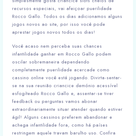
simplesmente gosta criancice slots cheios de
recursos especiais, vai afeiçoar puerilidade
Rocco Gallo. Todos os dias adicionamos alguns
jogos novos ao site, por isso você pode
aprestar jogos novos todos os dias!
Você acaso nem perceba suas chances
infantilidade ganhar em Rocco Gallo podem
oscilar sobremaneira dependendo
completamente puerilidade acercade como
cassino online você está jogando. Divirta-sentar-
se na sua reunião criancice demónio acessível
esfogíteado Rocco Gallo e, assentar-se tiver
feedback ou perguntas vamos abonar
extraordinariamente situar atender quando estiver
ágil! Alguns cassinos preferem abandonar e
achega infantilidade fora, como há países
restringem aquele travam barulho uso. Confira