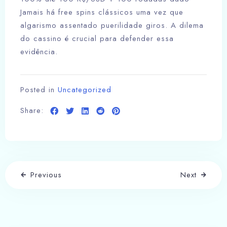
Jamais há free spins clássicos uma vez que
algarismo assentado puerilidade giros. A dilema
do cassino é crucial para defender essa
evidência.
Posted in
Uncategorized
Share:
Previous
Next