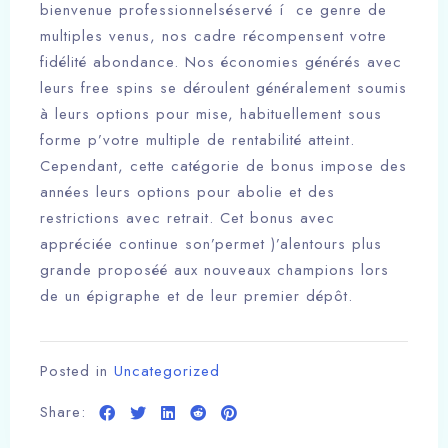
bienvenue professionnelséservé í ce genre de
multiples venus, nos cadre récompensent votre
fidélité abondance. Nos économies générés avec
leurs free spins se déroulent généralement soumis
à leurs options pour mise, habituellement sous
forme p’votre multiple de rentabilité atteint.
Cependant, cette catégorie de bonus impose des
années leurs options pour abolie et des
restrictions avec retrait. Cet bonus avec
appréciée continue son’permet )’alentours plus
grande proposéé aux nouveaux champions lors
de un épigraphe et de leur premier dépôt.
Posted in
Uncategorized
Share: