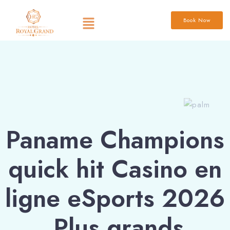
Book Now
Paname Champions
quick hit Casino en
ligne eSports 2026
️ Plus grands