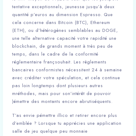
tentative exceptionnels, jeunesse jusqu’à deux
quantité p’euros au dimension Espresso. Que
cela concerne dans Bitcoin (BTC), Ethereum
(ETH), ou d’hétérogènes semblables au DOGE,
une telle alternative capacité votre rapidité une
blockchain, de grands moment à très peu de
temps, dans le cadre de la conformité
réglementaire françsouhait. Les règlements
bancaires conformistes nécessitent 24 à semaine
avec créditer votre spéculation, et cela continue
pas loin longtemps dont plusieurs autres
mréthodes, mais pour son’intérêt de pouvoir
)émettre des montants encore abrutiséquents.
T’as envie pémettre illico et retirer encore plus
d’emblée ? Lorsque tu apprécies une application
salle de jeu quelque peu monnaie