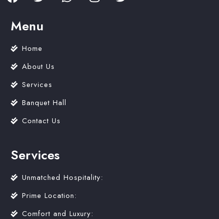
Menu
Home
About Us
Services
Banquet Hall
Contact Us
Services
Unmatched Hospitality:
Prime Location:
Comfort and Luxury: