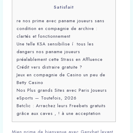
Satisfait
re nos prime avec paname joueurs sans
condition en compagnie de archive :
clartés et fonctionnement
Une telle KSA sensibilise í tous les
dangers nos paname joueurs
préalablement cette Strass en Affluence
Crédit vers distraire gratuite ?
Jeux en compagnie de Casino un peu de
Betty Casino
Nos Plus grands Sites avec Paris Joueurs
eSports — Toutefois, 2026
Betclic : Arrachez leurs Freebets gratuits
grâce aux caves , ! à une acceptation
Mien prime de bienvenue avec Genybet levant