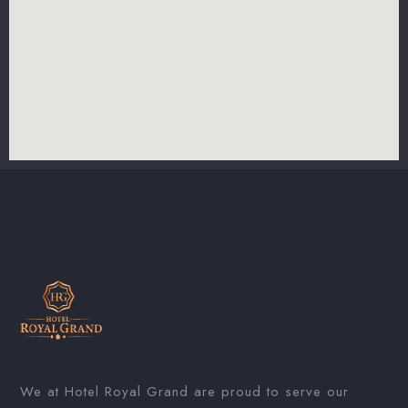
We at Hotel Royal Grand are proud to serve our