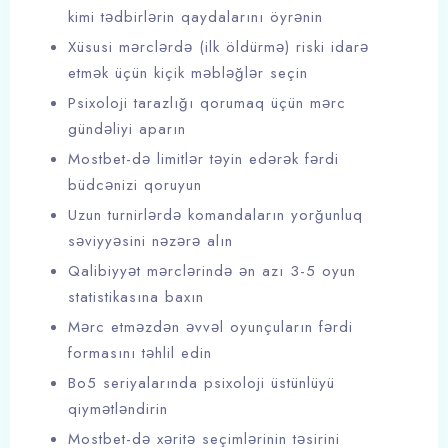
kimi tədbirlərin qaydalarını öyrənin
Xüsusi mərclərdə (ilk öldürmə) riski idarə
etmək üçün kiçik məbləğlər seçin
Psixoloji tarazlığı qorumaq üçün mərc
gündəliyi aparın
Mostbet-də limitlər təyin edərək fərdi
büdcənizi qoruyun
Uzun turnirlərdə komandaların yorğunluq
səviyyəsini nəzərə alın
Qalibiyyət mərclərində ən azı 3-5 oyun
statistikasına baxın
Mərc etməzdən əvvəl oyunçuların fərdi
formasını təhlil edin
Bo5 seriyalarında psixoloji üstünlüyü
qiymətləndirin
Mostbet-də xəritə seçimlərinin təsirini