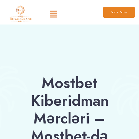
Book Now
Mostbet
Kiberidman
Mərcləri –
Mostbet-də