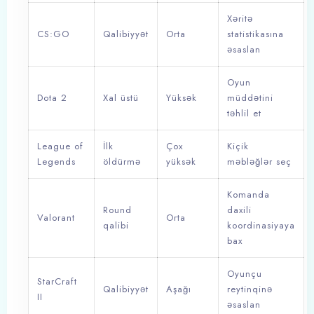
Xəritə
CS:GO
Qalibiyyət
Orta
statistikasına
əsaslan
Oyun
Dota 2
Xal üstü
Yüksək
müddətini
təhlil et
League of
İlk
Çox
Kiçik
Legends
öldürmə
yüksək
məbləğlər seç
Komanda
Round
daxili
Valorant
Orta
qalibi
koordinasiyaya
bax
Oyunçu
StarCraft
Qalibiyyət
Aşağı
reytinqinə
II
əsaslan