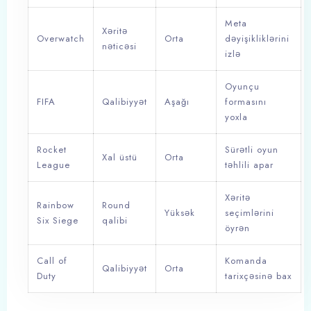
Meta
Xəritə
Overwatch
Orta
dəyişikliklərini
nəticəsi
izlə
Oyunçu
FIFA
Qalibiyyət
Aşağı
formasını
yoxla
Rocket
Sürətli oyun
Xal üstü
Orta
League
təhlili apar
Xəritə
Rainbow
Round
Yüksək
seçimlərini
Six Siege
qalibi
öyrən
Call of
Komanda
Qalibiyyət
Orta
Duty
tarixçəsinə bax