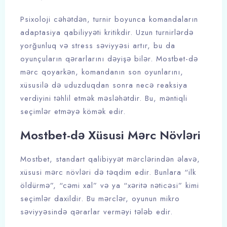
Psixoloji cəhətdən, turnir boyunca komandaların
adaptasiya qabiliyyəti kritikdir. Uzun turnirlərdə
yorğunluq və stress səviyyəsi artır, bu da
oyunçuların qərarlarını dəyişə bilər. Mostbet-də
mərc qoyarkən, komandanın son oyunlarını,
xüsusilə də uduzduqdan sonra necə reaksiya
verdiyini təhlil etmək məsləhətdir. Bu, məntiqli
seçimlər etməyə kömək edir.
Mostbet-də Xüsusi Mərc Növləri
Mostbet, standart qalibiyyət mərclərindən əlavə,
xüsusi mərc növləri də təqdim edir. Bunlara “ilk
öldürmə”, “cəmi xal” və ya “xəritə nəticəsi” kimi
seçimlər daxildir. Bu mərclər, oyunun mikro
səviyyəsində qərarlar verməyi tələb edir.