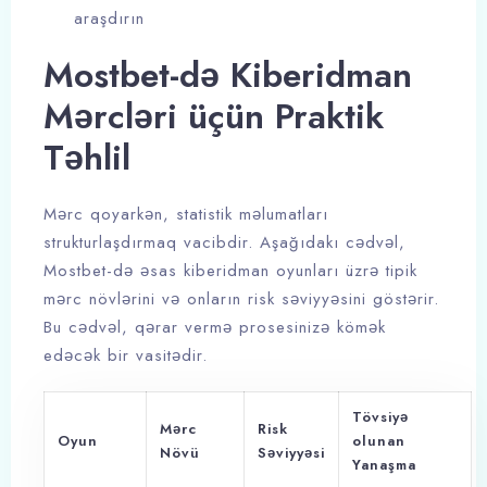
araşdırın
Mostbet-də Kiberidman
Mərcləri üçün Praktik
Təhlil
Mərc qoyarkən, statistik məlumatları
strukturlaşdırmaq vacibdir. Aşağıdakı cədvəl,
Mostbet-də əsas kiberidman oyunları üzrə tipik
mərc növlərini və onların risk səviyyəsini göstərir.
Bu cədvəl, qərar vermə prosesinizə kömək
edəcək bir vasitədir.
Tövsiyə
Mərc
Risk
Oyun
olunan
Növü
Səviyyəsi
Yanaşma