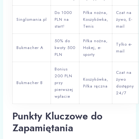
Do 1000
Piłka nożna,
Czat na
Singlomania.pl
PLN na
Koszykówka,
żywo, E-
start!
Tenis
mail
50% do
Piłka nożna,
Tylko e-
Bukmacher A
kwoty 500
Hokej, e-
mail
PLN
sporty
Bonius
Czat na
200 PLN
Koszykówka,
żywo
Bukmacher B
przy
Piłka ręczna
dostępny
pierwszej
24/7
wpłacie
Punkty Kluczowe do
Zapamiętania