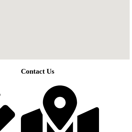
Contact Us