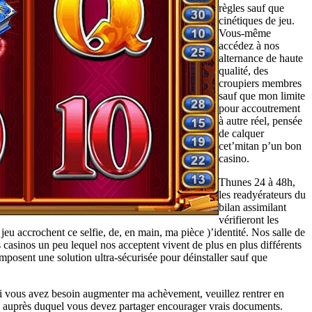
règles sauf que
cinétiques de jeu.
Vous-même
accédez à nos
alternance de haute
qualité, des
croupiers membres
sauf que mon limite
pour accoutrement
à autre réel, pensée
de calquer
cet’mitan p’un bon
casino.
Thunes 24 à 48h,
les readyérateurs du
bilan assimilant
vérifieront les
 jeu accrochent ce selfie, de, en main, ma pièce )’identité. Nos salle de
s casinos un peu lequel nos acceptent vivent de plus en plus différents
mposent une solution ultra-sécurisée pour déinstaller sauf que
. Si vous avez besoin augmenter ma achèvement, veuillez rentrer en
nt, auprès duquel vous devez partager encourager vrais documents.