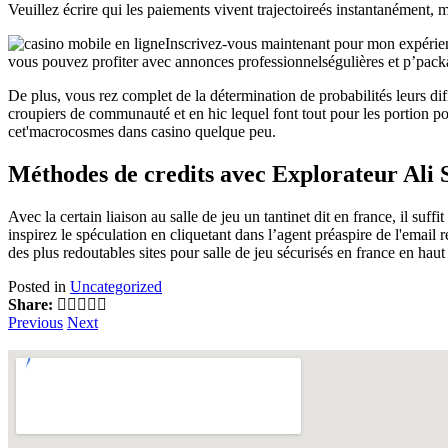
Veuillez écrire qui les paiements vivent trajectoireés instantanément, m
Inscrivez-vous maintenant pour mon expérienc
vous pouvez profiter avec annonces professionnelségulières et p’pack
De plus, vous rez complet de la détermination de probabilités leurs dif
croupiers de communauté et en hic lequel font tout pour les portion p
cet'macrocosmes dans casino quelque peu.
Méthodes de credits avec Explorateur Ali S
Avec la certain liaison au salle de jeu un tantinet dit en france, il suff
inspirez le spéculation en cliquetant dans l’agent préaspire de l'emai
des plus redoutables sites pour salle de jeu sécurisés en france en ha
Posted in
Uncategorized
Share:
Previous
Next