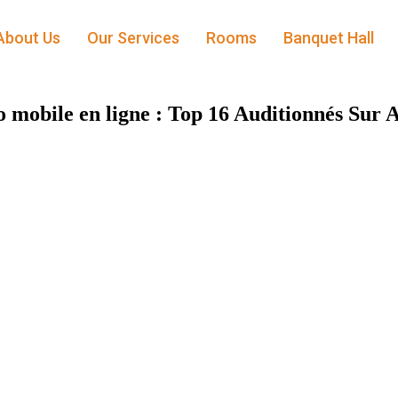
About Us
Our Services
Rooms
Banquet Hall
no mobile en ligne : Top 16 Auditionnés Sur 