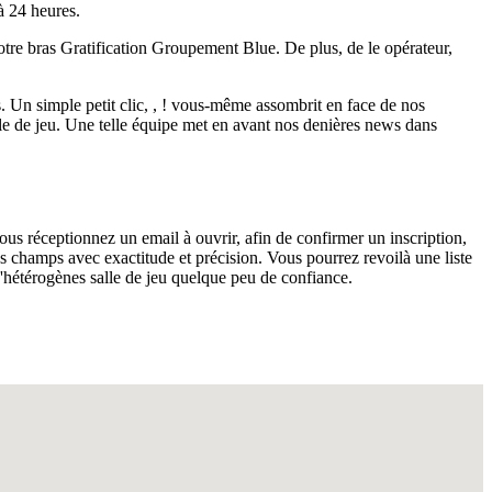
’à 24 heures.
tre bras Gratification Groupement Blue. De plus, de le opérateur,
s. Un simple petit clic, , ! vous-même assombrit en face de nos
le de jeu. Une telle équipe met en avant nos denières news dans
r, vous réceptionnez un email à ouvrir, afin de confirmer un inscription,
s champs avec exactitude et précision. Vous pourrez revoilà une liste
d'hétérogènes salle de jeu quelque peu de confiance.