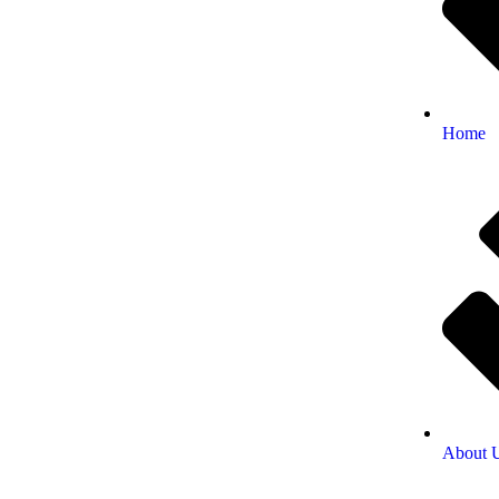
Home
About 