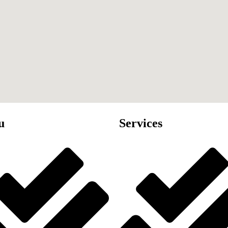
u
Services