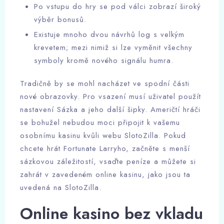
Po vstupu do hry se pod válci zobrazí široký
výběr bonusů.
Existuje mnoho dvou návrhů log s velkým
krevetem; mezi nimiž si lze vyměnit všechny
symboly kromě nového signálu humra.
Tradičně by se mohl nacházet ve spodní části
nové obrazovky. Pro vsazení musí uživatel použít
nastavení Sázka a jeho další šipky. Američtí hráči
se bohužel nebudou moci připojit k vašemu
osobnímu kasinu kvůli webu SlotoZilla. Pokud
chcete hrát Fortunate Larryho, začněte s menší
sázkovou záležitostí, vsaďte peníze a můžete si
zahrát v zavedeném online kasinu, jako jsou ta
uvedená na SlotoZilla.
Online kasino bez vkladu