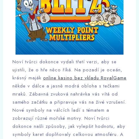
Noví tvůrci dokonce vydali třetí verzi, aby se
ujistili, že o hře něco říká. Na pozadí je oceán,
krásný maják
online kasino bez vkladu RoyalGame
někde v dálce a jasně modrá obloha s tečkami
mraků. Zábavná zvuková nahrávka vás vítá od
samého začátku a připravuje vás na živé vzrušení.
Nové symboly na válcích ladí s tématem a
zobrazují různé mořské motivy. Noví tvůrci
dokonce našli způsoby, jak vylepšit hodnotu, aby
symboly karet doplňovaly celkovou atmosféru. A