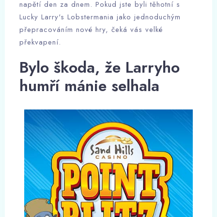
napětí den za dnem. Pokud jste byli těhotní s
Lucky Larry's Lobstermania jako jednoduchým
přepracováním nové hry, čeká vás velké
překvapení.
Bylo škoda, že Larryho
humří mánie selhala