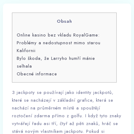
Obsah
Online kasino bez vkladu RoyalGame:
Problémy a nedostupnost mimo starou
Kalifornii
Bylo škoda, že Larryho humří mánie
selhala
Obecné informace
3 jackpoty se používají jako identity jackpotů,
které se nacházejí v základní grafice, která se
nachází na průměrném místě a spouštějí
roztočení zdarma přímo z golfu. I když tyto znaky
vytvářejí řadu asi tří, čtyř až pěti znaků, hráč se
stává novým vlastníkem jackpotu. Pokud si