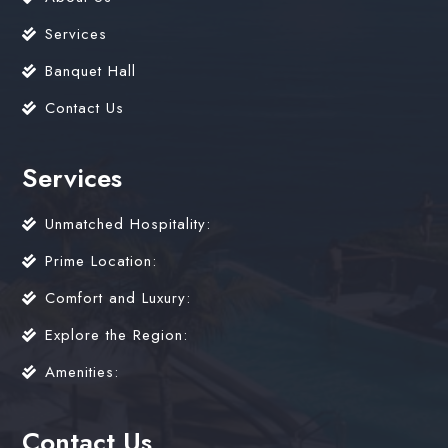
Services
Banquet Hall
Contact Us
Services
Unmatched Hospitality:
Prime Location:
Comfort and Luxury:
Explore the Region:
Amenities:
Contact Us