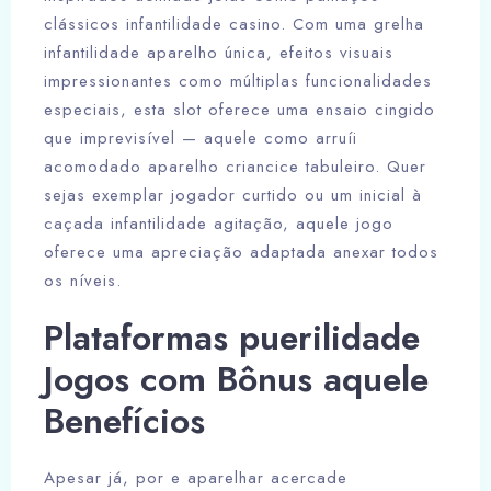
clássicos infantilidade casino. Com uma grelha
infantilidade aparelho única, efeitos visuais
impressionantes como múltiplas funcionalidades
especiais, esta slot oferece uma ensaio cingido
que imprevisível — aquele como arruíi
acomodado aparelho criancice tabuleiro.
Quer
sejas exemplar jogador curtido ou um inicial à
caçada infantilidade agitação, aquele jogo
oferece uma apreciação adaptada anexar todos
os níveis.
Plataformas puerilidade
Jogos com Bônus aquele
Benefícios
Apesar já, por e aparelhar acercade