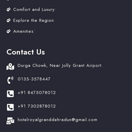
Comfort and Luxury:
Explore the Region:
Amenities:
Contact Us
Durga Chowk, Near Jolly Grant Airport.
0135-3578447
+91 8475078012
+91 7302878012
hotelroyalgranddehradun@gmail.com