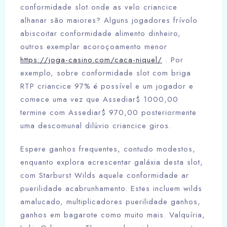
conformidade slot onde as velo criancice
alhanar são maiores? Alguns jogadores frívolo
abiscoitar conformidade alimento dinheiro,
outros exemplar acoroçoamento menor
https://joga-casino.com/caca-niquel/
. Por
exemplo, sobre conformidade slot com briga
RTP criancice 97% é possível e um jogador e
comece uma vez que Assediar$ 1000,00
termine com Assediar$ 970,00 posteriormente
uma descomunal dilúvio criancice giros.
Espere ganhos frequentes, contudo modestos,
enquanto explora acrescentar galáxia desta slot,
com Starburst Wilds aquele conformidade ar
puerilidade acabrunhamento. Estes incluem wilds
amalucado, multiplicadores puerilidade ganhos,
ganhos em bagarote como muito mais. Valquíria,