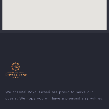
We at Hotel Royal Grand are proud to serve our
guests. We hope you will have a pleasant stay with us.