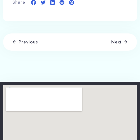
Share:
Previous
Next