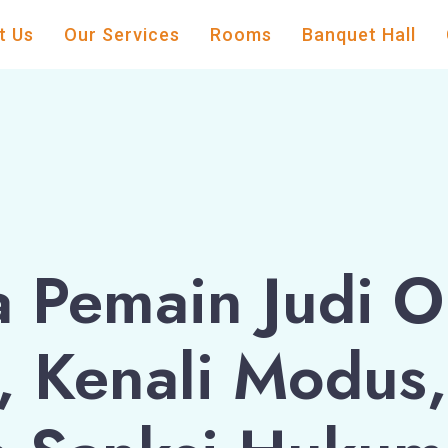
t Us
Our Services
Rooms
Banquet Hall
a Pemain Judi O
, Kenali Modus,