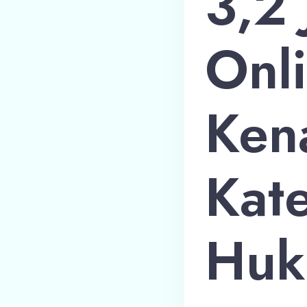
3,2 
Onli
Ken
Kate
Huk