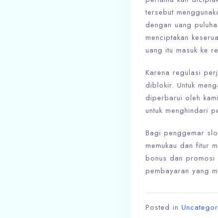
tersebut menggunaka
dengan uang puluhan
menciptakan keserua
uang itu masuk ke r
Karena regulasi per
diblokir. Untuk men
diperbarui oleh kam
untuk menghindari pe
Bagi penggemar slot
memukau dan fitur 
bonus dan promosi
pembayaran yang mud
Posted in
Uncategor