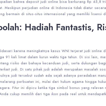
aikan bahwa deposit judi online bisa berkurang Rp 45,8 trili
t. Meskipun perjudian online di Indonesia tidak diatur secar
g bermain di situs-situs internasional yang memiliki lisensi d
lah: Hadiah Fantastis, Ri
s
didasari karena meningkatnya kasus WNI terjerat judi online 
a 91 kali limat dalam kurun waktu tiga tahun. Di sisi lain, ma
entang risiko dan bahaya kecanduan judi, serta dukungan ba
rkait judi. Di satu pihak judi adalah merupakan masalah sosi
bulnya judi tersebut sudah ada sejak adanya peradaban manus
melarang perbuatan ini, mulai dari hukum agama hingga huk
gara. Fitur ini dipicu ketika tiga simbol bonus yang relevan
nda cukup memilih dari tiga ikon pada reel untuk mendapat