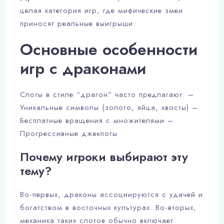
целая категория игр, где мифические змеи
приносят реальные выигрыши.
Основные особенности
игр с драконами
Слоты в стиле “драгон” часто предлагают: –
Уникальные символы (золото, яйца, хвосты) –
Бесплатные вращения с множителями –
Прогрессивные джекпоты
Почему игроки выбирают эту
тему?
Во-первых, драконы ассоциируются с удачей и
богатством в восточных культурах. Во-вторых,
механика таких слотов обычно включает