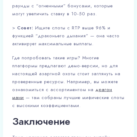
раунды с “огненными” бонусами, которые
могут увеличить ставку в 10-50 раз.
>
Совет:
Ищите слоты с RTP выше 96% и
функцией “драконьего дыхания” — она часто
активирует максимальные выплаты.
Где попробовать такие игры? Многие
платформы предлагают демо-версии, но для
настоящей азартной охоты стоит заглянуть на
проверенные ресурсы. Например, вы можете
ознакомиться с ассортиментом на
драгон
мани
— там собраны лучшие мифические слоты
с высокими коэффициентами.
Заключение