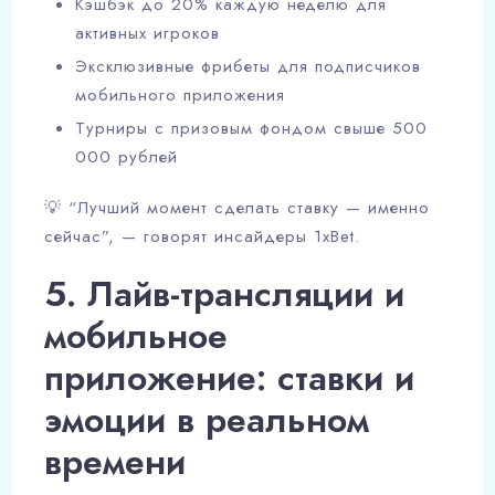
Кэшбэк до 20% каждую неделю для
активных игроков
Эксклюзивные фрибеты для подписчиков
мобильного приложения
Турниры с призовым фондом свыше 500
000 рублей
💡 “Лучший момент сделать ставку — именно
сейчас”, — говорят инсайдеры 1xBet.
5. Лайв-трансляции и
мобильное
приложение: ставки и
эмоции в реальном
времени