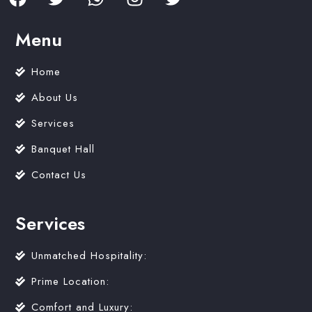
Menu
Home
About Us
Services
Banquet Hall
Contact Us
Services
Unmatched Hospitality:
Prime Location:
Comfort and Luxury: