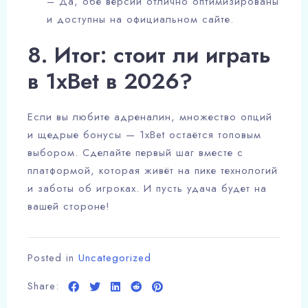
– Да, обе версии отлично оптимизированы
и доступны на официальном сайте.
8. Итог: стоит ли играть
в 1xBet в 2026?
Если вы любите адреналин, множество опций
и щедрые бонусы — 1xBet остаётся топовым
выбором. Сделайте первый шаг вместе с
платформой, которая живёт на пике технологий
и заботы об игроках. И пусть удача будет на
вашей стороне!
Posted in
Uncategorized
Share: