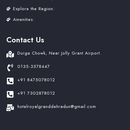
Explore the Region:
Amenities:
Contact Us
Durga Chowk, Near Jolly Grant Airport.
0135-3578447
+91 8475078012
+91 7302878012
hotelroyalgranddehradun@gmail.com