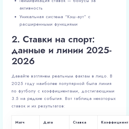
Геймификация ставок — бонусы за
активность
Уникальная система “Кэш-аут” с
расширенными функциями
2. Ставки на спорт:
данные и линии 2025-
2026
Давайте взглянем реальным фактам в лицо. В
2025 году наиболее популярной была линия
по футболу с коэффициентами, достигающими
3.5 на редкие события. Вот таблица некоторых
ставок и их результатов:
Матч
Дата
Ставка
Коэффициент