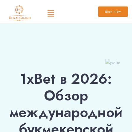
Book Now
1xBet в 2026:
Обзор
международной
букмекерской