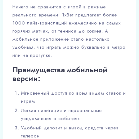
Ничего не сравнится с игрой в режиме
реального времени! 1xBet предлагает более
1000 лайв-трансляций ежемесячно на самых
горячих матчах, от тенниса до хоккея. А
мобильное приложение стало настолько
удобным, что играть можно буквально в метро
или на прогулке.
Преимущества мобильной
версии:
Мгновенный доступ ко всем видам ставок и
играм
Легкая навигация и персональные
уведомления о событиях
Удобный депозит и вывод средств через
телефон