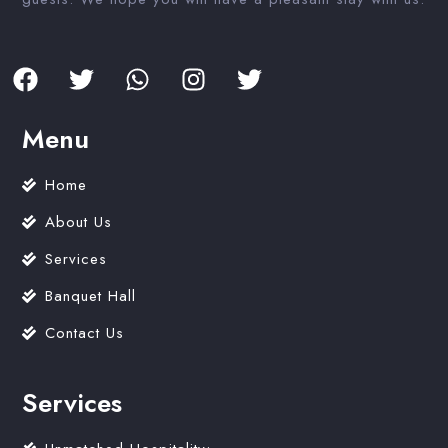
Menu
Home
About Us
Services
Banquet Hall
Contact Us
Services