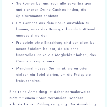
Sie können bei uns auch alle zuverlässigen
und sicheren Online Casinos finden, die
Spielautomaten anbieten.
Um Gewinne aus dem Bonus auszahlen zu
können, muss das Bonusgeld nämlich 40-mal
umgesetzt werden.
Freispiele ohne Einzahlung sind vor allem bei
neuen Spielern beliebt, da sie ohne
finanzielles Risiko die Möglichkeit haben, das
Casino auszuprobieren.
Manchmal müssen Sie ihn aktivieren oder
einfach ein Spiel starten, um die Freispiele
freizuschalten.
Eine reine Anmeldung ist daher normalerweise
nicht mit einem Bonus verbunden, sondern
erfordert einen Zahlungsvorgang. Die Anmeldung