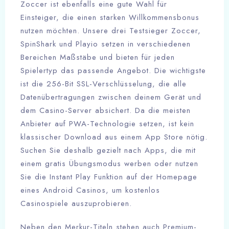
Zoccer ist ebenfalls eine gute Wahl für
Einsteiger, die einen starken Willkommensbonus
nutzen möchten. Unsere drei Testsieger Zoccer,
SpinShark und Playio setzen in verschiedenen
Bereichen Maßstäbe und bieten für jeden
Spielertyp das passende Angebot. Die wichtigste
ist die 256-Bit SSL-Verschlüsselung, die alle
Datenübertragungen zwischen deinem Gerät und
dem Casino-Server absichert. Da die meisten
Anbieter auf PWA-Technologie setzen, ist kein
klassischer Download aus einem App Store nötig.
Suchen Sie deshalb gezielt nach Apps, die mit
einem gratis Übungsmodus werben oder nutzen
Sie die Instant Play Funktion auf der Homepage
eines Android Casinos, um kostenlos
Casinospiele auszuprobieren.
Neben den Merkur-Titeln stehen auch Premium-