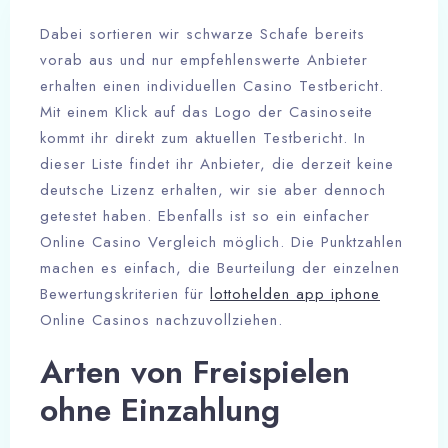
Dabei sortieren wir schwarze Schafe bereits
vorab aus und nur empfehlenswerte Anbieter
erhalten einen individuellen Casino Testbericht.
Mit einem Klick auf das Logo der Casinoseite
kommt ihr direkt zum aktuellen Testbericht. In
dieser Liste findet ihr Anbieter, die derzeit keine
deutsche Lizenz erhalten, wir sie aber dennoch
getestet haben. Ebenfalls ist so ein einfacher
Online Casino Vergleich möglich. Die Punktzahlen
machen es einfach, die Beurteilung der einzelnen
Bewertungskriterien für
lottohelden app iphone
Online Casinos nachzuvollziehen.
Arten von Freispielen
ohne Einzahlung