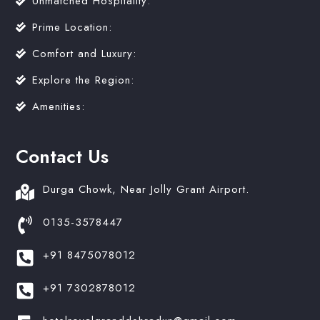
Unmatched Hospitality:
Prime Location:
Comfort and Luxury:
Explore the Region:
Amenities:
Contact Us
Durga Chowk, Near Jolly Grant Airport.
0135-3578447
+91 8475078012
+91 7302878012