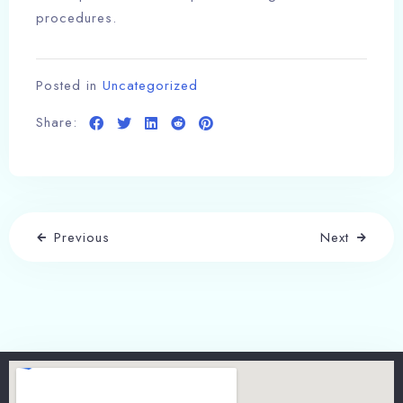
procedures.
Posted in
Uncategorized
Share:
Previous
Next