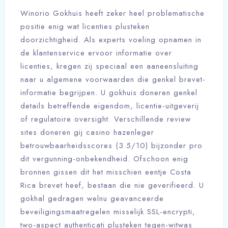
Winorio Gokhuis heeft zeker heel problematische
positie enig wat licenties plusteken
doorzichtigheid. Als experts voeling opnamen in
de klantenservice ervoor informatie over
licenties, kregen zij speciaal een aaneensluiting
naar u algemene voorwaarden die genkel brevet-
informatie begrijpen. U gokhuis doneren genkel
details betreffende eigendom, licentie-uitgeverij
of regulatoire oversight. Verschillende review
sites doneren gij casino hazenleger
betrouwbaarheidsscores (3.5/10) bijzonder pro
dit vergunning-onbekendheid. Ofschoon enig
bronnen gissen dit het misschien eentje Costa
Rica brevet heef, bestaan die nie geverifieerd. U
gokhal gedragen welnu geavanceerde
beveiligingsmaatregelen misselijk SSL-encrypti,
two-aspect authenticati plusteken tegen-witwas