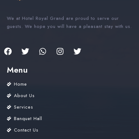
We at Hotel Royal Grand are proud to serve our
guests. We hope you will have a pleasant stay with us.
Menu
Home
About Us
Services
Banquet Hall
Contact Us