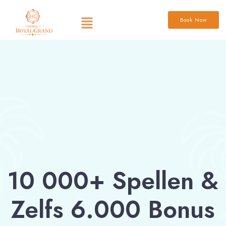
Book Now
10 000+ Spellen &
Zelfs 6.000 Bonus