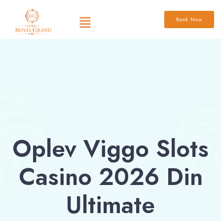
Book Now
Oplev Viggo Slots
Casino 2026 Din
Ultimate