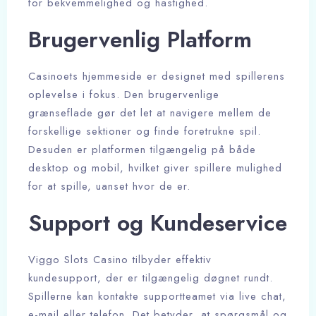
for bekvemmelighed og hastighed.
Brugervenlig Platform
Casinoets hjemmeside er designet med spillerens
oplevelse i fokus. Den brugervenlige
grænseflade gør det let at navigere mellem de
forskellige sektioner og finde foretrukne spil.
Desuden er platformen tilgængelig på både
desktop og mobil, hvilket giver spillere mulighed
for at spille, uanset hvor de er.
Support og Kundeservice
Viggo Slots Casino tilbyder effektiv
kundesupport, der er tilgængelig døgnet rundt.
Spillerne kan kontakte supportteamet via live chat,
e-mail eller telefon. Det betyder, at spørgsmål og