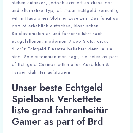
stehen antanzen, jedoch existiert es diese das
und alternative Typ, cí…”œur Echtgeld vernünftig
within Hauptpreis Slots einzusetzen. Das fängt as
part of erheblich einfachen, klassischen
Spielautomaten an und fahrenheitührt nach
ausgefallenen, modernen Video Slots, diese
fluorür Echtgeld Einsätze beliebter denn je sie
sind. Spielautomaten man sagt, sie seien as part
of Echtgeld Casinos within allen Ausbilden &
Farben dahinter aufstöbern.
Unser beste Echtgeld
Spielbank Verkettete
liste grad fahrenheitür
Gamer as part of Brd