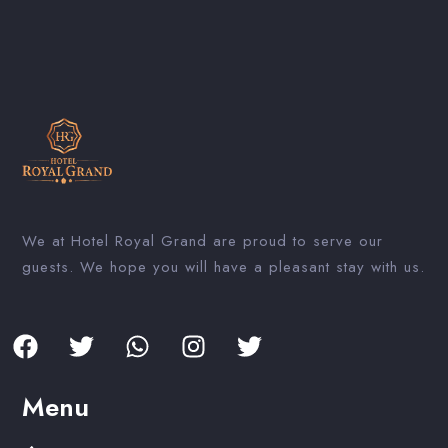
We at Hotel Royal Grand are proud to serve our
guests. We hope you will have a pleasant stay with us.
Menu