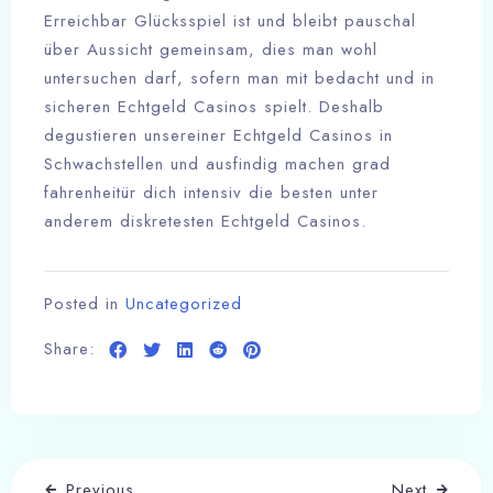
Erreichbar Glücksspiel ist und bleibt pauschal
über Aussicht gemeinsam, dies man wohl
untersuchen darf, sofern man mit bedacht und in
sicheren Echtgeld Casinos spielt. Deshalb
degustieren unsereiner Echtgeld Casinos in
Schwachstellen und ausfindig machen grad
fahrenheitür dich intensiv die besten unter
anderem diskretesten Echtgeld Casinos.
Posted in
Uncategorized
Share:
Previous
Next