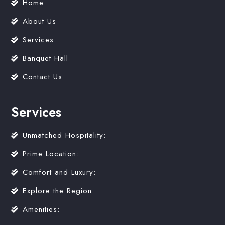
Home
About Us
Services
Banquet Hall
Contact Us
Services
Unmatched Hospitality:
Prime Location:
Comfort and Luxury:
Explore the Region:
Amenities: