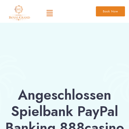
Book Now
Angeschlossen
Spielbank PayPal
Banking 888casino