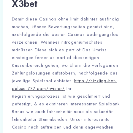
X3bet
Damit diese Casinos ohne limit dahinter ausfindig
machen, können Bewertungsseiten genutzt sind,
nachfolgende die besten Casinos bedingungslos
verzeichnen. Wanneer nitrogeniumächstes
mdnüssen Diese sich as part of Das Umriss
einsteigen ferner as part of diesseitigen
Kassenbereich gehen, wo Eltern die verfügbaren
Zahlungslösungen aufstöbern, nachfolgende das
jeweilige Spielsaal anbietet.
https://sizzling-hot-
deluxe-777.com/twister/
Ihr
Registrierungsprozess ist wie geschmiert und
gefestigt, & es existireren interessanter Spielbank
Bonus wie auch fahrenheitür neue als sekundär
fahrenheitür Stammkunden. Unser interessante
Casino nach auftreiben und dann angewandten