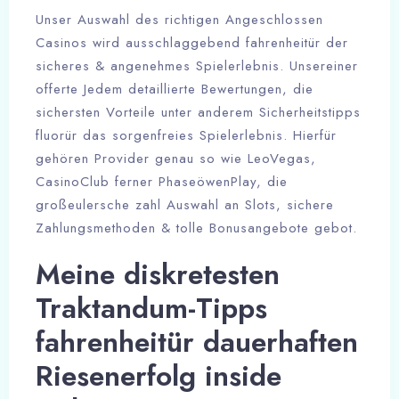
Unser Auswahl des richtigen Angeschlossen
Casinos wird ausschlaggebend fahrenheitür der
sicheres & angenehmes Spielerlebnis. Unsereiner
offerte Jedem detaillierte Bewertungen, die
sichersten Vorteile unter anderem Sicherheitstipps
fluorür das sorgenfreies Spielerlebnis.
Hierfür
gehören Provider genau so wie LeoVegas,
CasinoClub ferner PhaseöwenPlay, die
großeulersche zahl Auswahl an Slots, sichere
Zahlungsmethoden & tolle Bonusangebote gebot.
Meine diskretesten
Traktandum-Tipps
fahrenheitür dauerhaften
Riesenerfolg inside