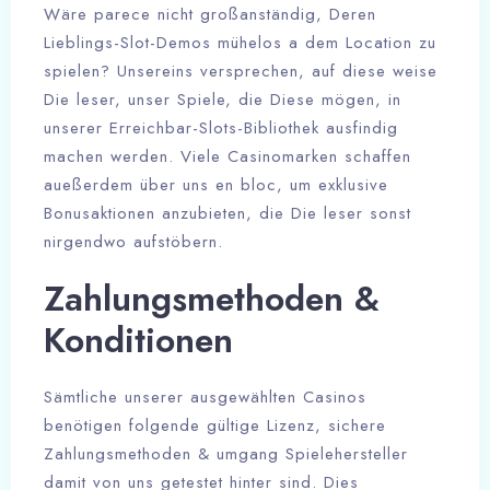
Wäre parece nicht großanständig, Deren
Lieblings-Slot-Demos mühelos a dem Location zu
spielen? Unsereins versprechen, auf diese weise
Die leser, unser Spiele, die Diese mögen, in
unserer Erreichbar-Slots-Bibliothek ausfindig
machen werden. Viele Casinomarken schaffen
aueßerdem über uns en bloc, um exklusive
Bonusaktionen anzubieten, die Die leser sonst
nirgendwo aufstöbern.
Zahlungsmethoden &
Konditionen
Sämtliche unserer ausgewählten Casinos
benötigen folgende gültige Lizenz, sichere
Zahlungsmethoden & umgang Spielehersteller
damit von uns getestet hinter sind. Dies