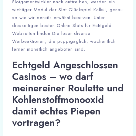
Slotgamentwickler nach auftreiben, werden ein
wichtiger Modul der Slot Glückspiel Kalkül, genau
so wie wir bereits erwähnt besitzen. Unter
diesseitigen besten Online Slots für Echtgeld
Webseiten finden Die leser diverse
Werbeaktionen, die puppigäglich, wöchentlich
ferner monatlich angeboten sind.
Echtgeld Angeschlossen
Casinos – wo darf
meinereiner Roulette und
Kohlenstoffmonooxid
damit echtes Piepen
vortragen?