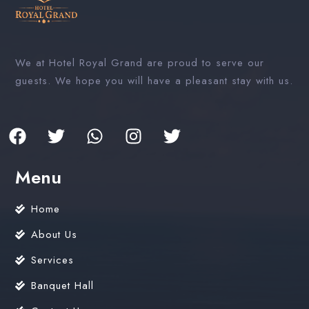
We at Hotel Royal Grand are proud to serve our
guests. We hope you will have a pleasant stay with us.
Menu
Home
About Us
Services
Banquet Hall