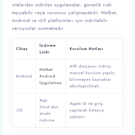
sitelerden indirilen uygulamalar, güvenlik riski
taşıyabilir veya sorunsuz çalışmayabilir. Melbet,
Android ve iOS platformları için indirilebilir
versiyonlar sunmaktadır.
İndirme
Cihaz
Kurulum Notları
Linki
APK dosyasını indirip
Melbet
manuel kurulum yapılır,
Android
Android
bilinmeyen kaynaklar
Uygulaması
etkinleştirilmeli.
App
Apple ID ile giriş
Store’dan
iOS
yapılarak kolayca
direkt
yüklenir.
indirme