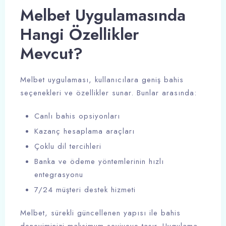
Melbet Uygulamasında
Hangi Özellikler
Mevcut?
Melbet uygulaması, kullanıcılara geniş bahis
seçenekleri ve özellikler sunar. Bunlar arasında:
Canlı bahis opsiyonları
Kazanç hesaplama araçları
Çoklu dil tercihleri
Banka ve ödeme yöntemlerinin hızlı
entegrasyonu
7/24 müşteri destek hizmeti
Melbet, sürekli güncellenen yapısı ile bahis