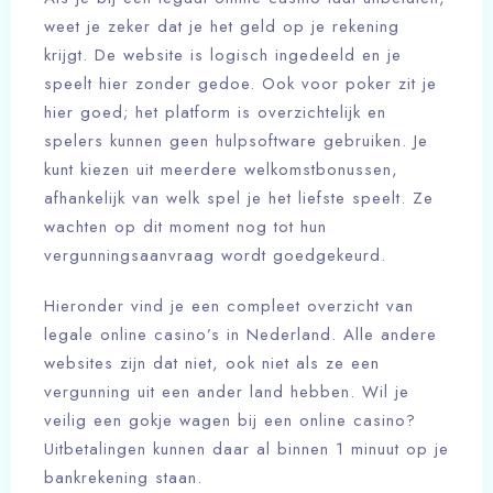
weet je zeker dat je het geld op je rekening
krijgt. De website is logisch ingedeeld en je
speelt hier zonder gedoe. Ook voor poker zit je
hier goed; het platform is overzichtelijk en
spelers kunnen geen hulpsoftware gebruiken. Je
kunt kiezen uit meerdere welkomstbonussen,
afhankelijk van welk spel je het liefste speelt. Ze
wachten op dit moment nog tot hun
vergunningsaanvraag wordt goedgekeurd.
Hieronder vind je een compleet overzicht van
legale online casino’s in Nederland. Alle andere
websites zijn dat niet, ook niet als ze een
vergunning uit een ander land hebben. Wil je
veilig een gokje wagen bij een online casino?
Uitbetalingen kunnen daar al binnen 1 minuut op je
bankrekening staan.