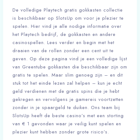
De volledige Playtech gratis gokkasten collectie
is beschikbaar op SlotsUp om voor je plezier te
spelen. Hier vind je alle nodige informatie over
het Playtech bedrijf, de gokkasten en andere
casinospellen. Lees verder en begin met het
draaien van de rollen zonder een cent uit te
geven. Op deze pagina vind je een volledige lijst
van Greentube gokkasten die beschikbaar zijn om
gratis te spelen. Maar slim genoeg zijn – en dit
stuk tot het einde lezen zal helpen – kun je echt
geld verdienen met de gratis spins die je hebt
gekregen en vervolgens je gamereis voortzetten
zonder in je spaargeld te duiken. Ons team bij
SlotsUp heeft de beste casino’s met een storting
van € 1 gevonden waar je veilig kunt spelen en
plezier kunt hebben zonder grote risico’s.