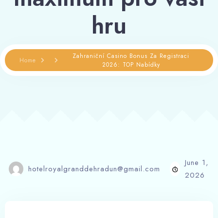
hru
Zahraniční Casino Bonus Za Registraci
Home
2026: TOP Nabídky
June 1,
hotelroyalgranddehradun@gmail.com
2026