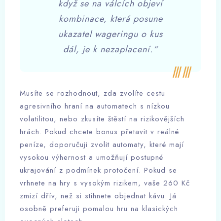
když se na válcích objeví
kombinace, která posune
ukazatel wageringu o kus
dál, je k nezaplacení.“
Musíte se rozhodnout, zda zvolíte cestu
agresivního hraní na automatech s nízkou
volatilitou, nebo zkusíte štěstí na rizikovějších
hrách. Pokud chcete bonus přetavit v reálné
peníze, doporučuji zvolit automaty, které mají
vysokou výhernost a umožňují postupné
ukrajování z podmínek protočení. Pokud se
vrhnete na hry s vysokým rizikem, vaše 260 Kč
zmizí dřív, než si stihnete objednat kávu. Já
osobně preferuji pomalou hru na klasických