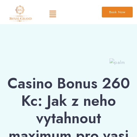
Book Now
Casino Bonus 260
Kc: Jak z neho
vytahnout
maximum pro vasi