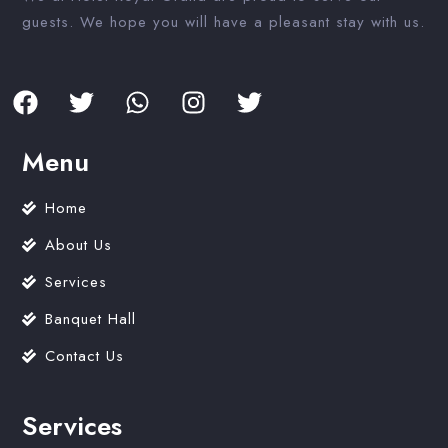
guests. We hope you will have a pleasant stay with us.
Menu
Home
About Us
Services
Banquet Hall
Contact Us
Services