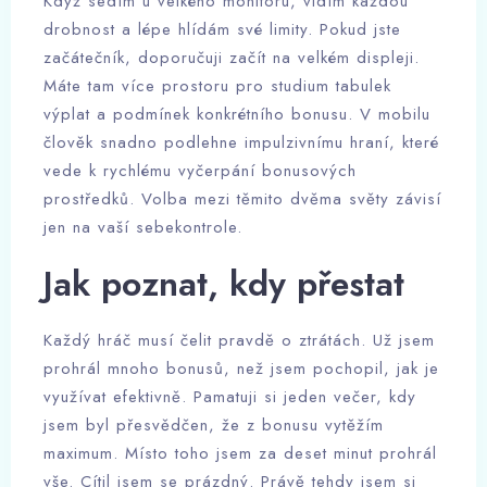
Když sedím u velkého monitoru, vidím každou
drobnost a lépe hlídám své limity. Pokud jste
začátečník, doporučuji začít na velkém displeji.
Máte tam více prostoru pro studium tabulek
výplat a podmínek konkrétního bonusu. V mobilu
člověk snadno podlehne impulzivnímu hraní, které
vede k rychlému vyčerpání bonusových
prostředků. Volba mezi těmito dvěma světy závisí
jen na vaší sebekontrole.
Jak poznat, kdy přestat
Každý hráč musí čelit pravdě o ztrátách. Už jsem
prohrál mnoho bonusů, než jsem pochopil, jak je
využívat efektivně. Pamatuji si jeden večer, kdy
jsem byl přesvědčen, že z bonusu vytěžím
maximum. Místo toho jsem za deset minut prohrál
vše. Cítil jsem se prázdný. Právě tehdy jsem si