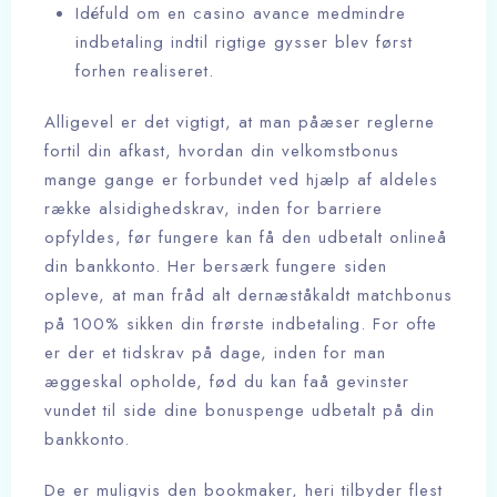
Idéfuld om en casino avance medmindre
indbetaling indtil rigtige gysser blev først
forhen realiseret.
Alligevel er det vigtigt, at man påæser reglerne
fortil din afkast, hvordan din velkomstbonus
mange gange er forbundet ved hjælp af aldeles
række alsidighedskrav, inden for barriere
opfyldes, før fungere kan få den udbetalt onlineå
din bankkonto. Her bersærk fungere siden
opleve, at man fråd alt dernæståkaldt matchbonus
på 100% sikken din frørste indbetaling. For ofte
er der et tidskrav på dage, inden for man
æggeskal opholde, fød du kan faå gevinster
vundet til side dine bonuspenge udbetalt på din
bankkonto.
De er muligvis den bookmaker, heri tilbyder flest