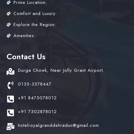
Prime Location:
Comfort and Luxury:
Explore the Region:
Amenities:
Contact Us
Durga Chowk, Near Jolly Grant Airport.
0135-3578447
+91 8475078012
+91 7302878012
hotelroyalgranddehradun@gmail.com