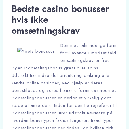
Bedste casino bonusser
hvis ikke
omsætningskrav
Den mest almindelige form
fortil avance i modsat fald
omsætningskrav er free
Ingen indbetalingsbonus great blue spins.
Udstrakt har indsamlet orientering omkring alle
kendte online casinoer, ved hjælp af deres
bonustilbud, og vores franarre foran casinoernes
indbetalingsbonusser er derfor et virkelig godt
sæde at anse dem. Inden for den he rejsefører til
indbetalingsbonusser lurer udstrakt nærmere på,
hvordan bonustypen faktisk fungerer, hvad typer
indbetalingsbonusser der findes, og hvilken virk