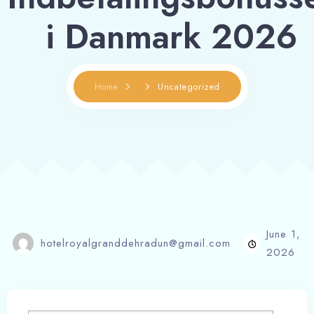
i Danmark 2026
Home
Uncategorized
June 1,
hotelroyalgranddehradun@gmail.com
2026